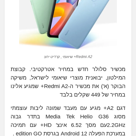
Redmi A2+ שיאומי , קרדיט יחצ
מכשיר סלולר חדש במחיר אטרקטיבי. קבוצת
המילטון, יבואנית מוצרי שיאומי לישראל, משיקה
הבוקר (א') את מכשיר ה-Redmi A2+ שמגיע אלינו
במחיר של 449 שקלים בלבד
דגם A2+ מגיע עם מעבד שמונה ליבות עוצמתי
מסוג Media Tek Helio G36 בתדר גבוה
2.2GHzעם מסך 6.52 אינצ' HD+ עם תמיכה
במערכת הפעלה Android 12 בגרסת edition GO .