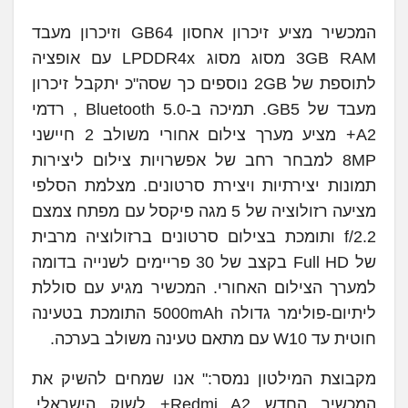
המכשיר מציע זיכרון אחסון GB64 וזיכרון מעבד
3GB RAM מסוג מסוג LPDDR4x עם אופציה
לתוספת של 2GB נוספים כך שסה"כ יתקבל זיכרון
מעבד של GB5. תמיכה ב-Bluetooth 5.0 , רדמי
A2+ מציע מערך צילום אחורי משולב 2 חיישני
8MP למבחר רחב של אפשרויות צילום ליצירות
תמונות יצירתיות ויצירת סרטונים. מצלמת הסלפי
מציעה רזולוציה של 5 מגה פיקסל עם מפתח צמצם
f/2.2 ותומכת בצילום סרטונים ברזולוציה מרבית
של Full HD בקצב של 30 פריימים לשנייה בדומה
למערך הצילום האחורי. המכשיר מגיע עם סוללת
ליתיום-פולימר גדולה 5000mAh התומכת בטעינה
חוטית עד W10 עם מתאם טעינה משולב בערכה.
מקבוצת המילטון נמסר:" אנו שמחים להשיק את
המכשיר החדש Redmi A2+ לשוק הישראלי.