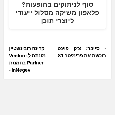
סוף לניתוקים בהופעות?
פלאפון משיקה מסלול ייעודי
ליוצרי תוכן
נ
סייבר: צ'ק פוינט
קרינה רובינשטיין
רוכשת את פרימיטר 81
מונתה ל-Venture
י
Partner בחממת
ו
InNegev
ו
ט