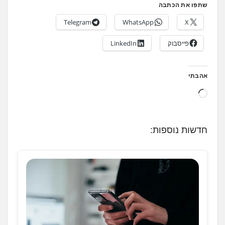
שתפו את הכתבה
Telegram
WhatsApp
X
פייסבוק
LinkedIn
אהבתי
ט
ו
ע
חדשות נוספות:
ן
.
.
.