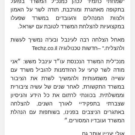
"שמחתי כתמיד לכהן כמנכ"ל המשרד בפועל
בתקופה מאתגרת ומורכבת, תודה לשר על האמון
ולצוות המנהלים והעובדים במשרד שפעלו
במקצועיות להצלחת המשרד לטובת עם ישראל.
מאחל הצלחה רבה לעינבל ובע"ה נמשיך לעשות
ולהצליח." –חדשות טכנולוגיה Techz.co.il
מנכ"לית המשרד הנכנסת עו״ד עינבל משש: ״אני
מודה לשר קרעי על ההזדמנות להוביל משרד עם
עשייה משמעותית ולהמשיך לשרת את הציבור
במשרד התקשורת, לאחר שנים של עשיה ציבורית
וממשלתית. בכוונתי לרתום את כל הידע והניסיון
שצברתי בתפקידיי לאורך השנים, להצלחה
באתגרים הניצבים בפנינו, בשותפות עם הנהלת
המשרד ועובדיו המסורים.״
אולי יעניין אותך גם