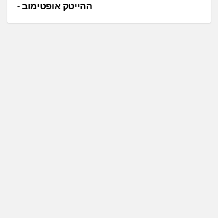
ו
ההייטק אופטימוב
ו
ט