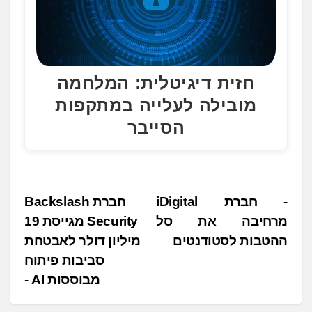
חזית דיגיטלית: המלחמה
מובילה לעלייה במתקפות
הסייבר
נ
חברת iDigital
חברת Backslash
מרחיבה את סל
Security מגייסת 19
י
ההטבות לסטודנטים
מיליון דולר לאבטחת
ו
סביבות פיתוח
ו
מבוססות AI
ט