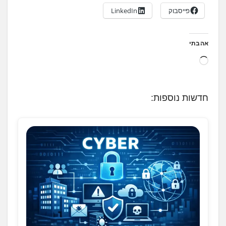
פייסבוק
LinkedIn
אהבתי
ט
ו
ע
חדשות נוספות:
ן
.
.
.