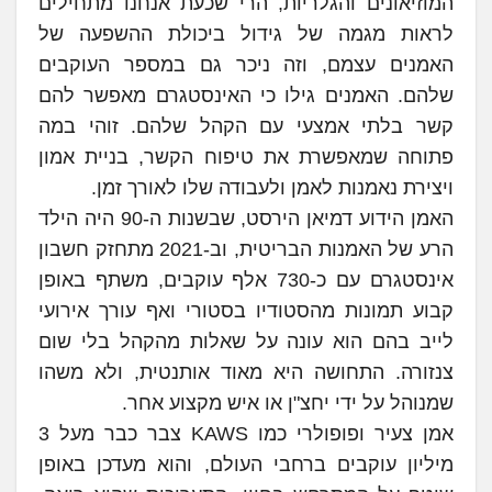
המוזיאונים והגלריות, הרי שכעת אנחנו מתחילים
לראות מגמה של גידול ביכולת ההשפעה של
האמנים עצמם, וזה ניכר גם במספר העוקבים
שלהם. האמנים גילו כי האינסטגרם מאפשר להם
קשר בלתי אמצעי עם הקהל שלהם. זוהי במה
פתוחה שמאפשרת את טיפוח הקשר, בניית אמון
ויצירת נאמנות לאמן ולעבודה שלו לאורך זמן.
האמן הידוע דמיאן הירסט, שבשנות ה-90 היה הילד
הרע של האמנות הבריטית, וב-2021 מתחזק חשבון
אינסטגרם עם כ-730 אלף עוקבים, משתף באופן
קבוע תמונות מהסטודיו בסטורי ואף עורך אירועי
לייב בהם הוא עונה על שאלות מהקהל בלי שום
צנזורה. התחושה היא מאוד אותנטית, ולא משהו
שמנוהל על ידי יחצ"ן או איש מקצוע אחר.
אמן צעיר ופופולרי כמו KAWS צבר כבר מעל 3
מיליון עוקבים ברחבי העולם, והוא מעדכן באופן