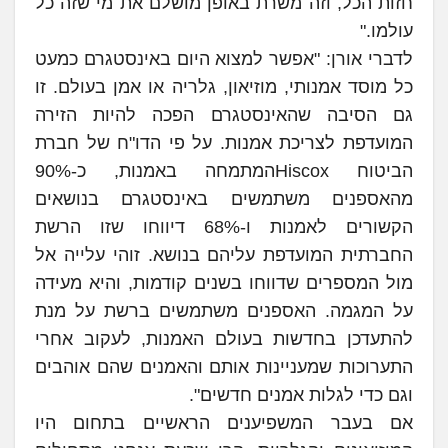
חזות הכל, וזה משרת באופן מושלם את מי שזה כל
עולמו."
לדברי אורן: "אפשר למצוא היום באינסטגרם כמעט
כל מוסד אמנותי, מוזיאון, גלריה או אמן בעולם. זו
גם הסיבה שהאינסטגרם הפכה להיות הזירה
המועדפת לצריכת אמנות. על פי הדו"ח של חברת
הביטוח Hiscoxהמתמחה באמנות, כ-90%
מהאספנים משתמשים באינסטגרם בנושאים
הקשורים לאמנות ו-68% דיווחו שזו הרשת
החברתית המועדפת עליהם בנושא. זוהי עלייה אל
מול המספרים שדווחו בשנים קודמות, והיא מעידה
על המגמה. האספנים משתמשים ברשת על מנת
להתעדכן בחדשות בעולם האמנות, לעקוב אחרי
התערוכות שמעניינות אותם והאמנים שהם אוהבים
וגם כדי לגלות אמנים חדשים".
אם בעבר המשפיענים הראשיים בתחום היו