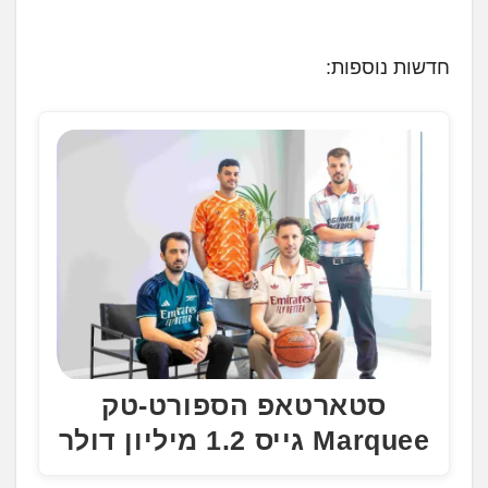
ו
ע
חדשות נוספות:
ן
.
.
.
סטארטאפ הספורט-טק
Marquee גייס 1.2 מיליון דולר