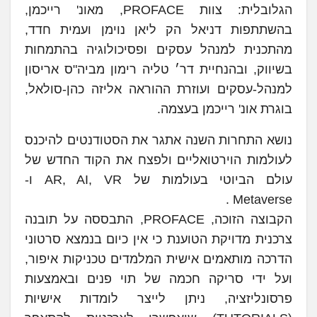
הגלובלית: צוות PROFACE, מאונ' רייכמן,
בהשתתפות דניאל הק ליאן נוימן ועמית חדד,
מהתכנית למנהל עסקים ופסיכולוגיה בהתמחות
בשיווק, ובהנחיית דר׳ טליה רימון מביה"ס אריסון
למנהל-עסקים ועוזרת ההוראה אליזה כהן-סולאל,
בוגרת אונ' רייכמן בעצמה.
נושא התחרות השנה אתגר את הסטודנטים להיכנס
לעולמות הוירטואליים ולפצח את הקוד החדש של
עולם הביוטי בעולמות של AR, AI, VR ו-
Metaverse .
הקבוצה הזוכה, PROFACE, התבססה על תובנה
צרכנית מדויקת הטוענת כי אין כיום בנמצא סרטוני
הדרכה מותאמים אישית המלמדים טכניקות איפור,
ועל ידי סריקה חכמה של תוי פנים ובאמצעות
פרסונליזציה, ניתן לייצר לומדות אישיות