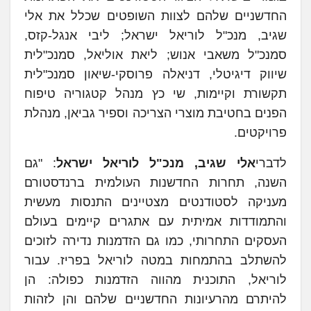
החדשניים שלהם לצוות השופטים שכלל את אלי
שגיב, מנכ"ל לוריאל ישראל; ליבי אנגל-קזס,
סמנכ"ל משאבי אנוש; ליאת אוליאל, סמנכ"לית
שיווק דיגיטלי, דניאלה פרוסקי-שיאון סמנכ"לית
תקשורת וקיימות, שי כץ מנהל קטגוריה טיפוח
הפנים בחטיבת מוצרי הצריכה וספיר גביאן, מנהלת
פרויקטים.
לדברי
אלי שגיב, מנכ"ל לוריאל ישראל
: "גם
השנה, תחרות החדשנות העולמית ברנדסטורם
מעניקה לסטודנטים מצטיינים התנסות מעשית
והתמודדות אמיתית עם אתגרים קיימים בעולם
העסקים התחרותי, כמו גם הזדמנות נדירה לזוכים
להשתלב בהתמחות במטה לוריאל בפריז. עבור
לוריאל, התוכנית מהווה הזדמנות כפולה: הן
להיתרם מהרעיונות החדשניים שלהם והן לזהות