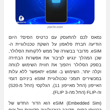
esim פלאפון
נמאס לכם להתעסק עם כרטיס הסים? היום
הודיעה חברת פלאפון על השקת טכנולוגיית ה-
eSIM. מדובר בבשורה של ממש ללקוחות הסלולר,
שכן המהלך ינגיש לציבור את אפשרות הבחירה
בספק הסלולר ויהפוך את חווית השימוש לנוחה
וקלה יותר. השימוש ב- eSIM יתאפשר ללא עלות
במכשירים תומכי טכנולוגיית eSIM ביניהם דגמי
האייפון (החל מאייפון 11), הגלקסי (החל מ-S20)
וה-FLIP (החל מה-FLIP 3).
eSIM (Embedded Sim) הוא הדור החדש של
כרטיסי הסים. מדובר בטכנולוגיה חדשנית של צ'יפ