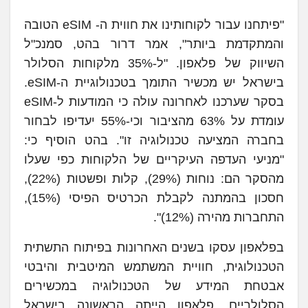
"פיתחנו עבור לקוחותינו את חווית ה- eSIM הטובה
והמתקדמת ביותר", אמר דרור בהט, סמנכ"ל
השיווק של פלאפון. "ל-35% מלקוחות הסלולר
בישראל יש מכשיר התומך בטכנולוגיית ה-eSIM.
בסקר שערכנו לאחרונה עולה כי המודעות ל-eSIM
עומדת על 63% מהציבור וכי-55% יעדיפו לבחור
בחברה המציעה טכנולוגיה זו". בהט הוסיף כי:
"מניעי העדפה העיקריים של הלקוחות כפי שעלו
מהסקר הם: נוחות (29%), קלות ופשטות (22%),
חסכון בהמתנה לקבלת הכרטיס הפיסי (15%),
התחברות מהירה (12%)".
בפלאפון עסקו בשנים האחרונות בפיתוח התשתית
הטכנולוגית, חוויית המשתמש המיטבית והיבטי
אבטחת המידע של הטכנולוגיה במכשירים
הסלולריים. פלאפון הייתה הראשונה בישראל