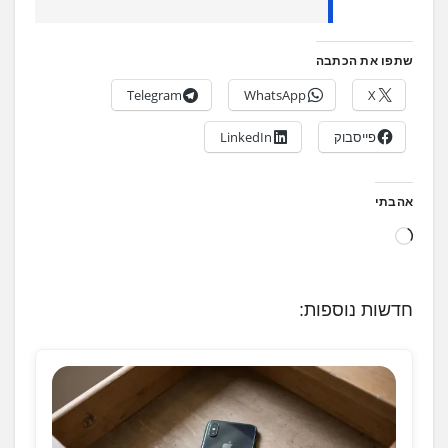
שתפו את הכתבה
Telegram
WhatsApp
X
פייסבוק
LinkedIn
אהבתי
ט
ו
ע
חדשות נוספות:
ן
.
.
.