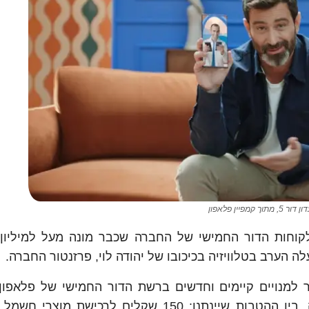
 5, מתוך קמפיין פלאפון
וחות הדור החמישי של החברה שכבר מונה מעל למיליון מ
הערב בטלוויזיה בכיכובו של יהודה לוי, פרזנטור החברה.
ות החדש הנקרא 'מועדון 5G' מאפשר למנויים קיימים וחדשים ברשת הדור החמישי של פלא
ממגוון הטבות אותן ניתן לממש דרך אתר החברה. בין ההטבות שיינתנו: 150 שקלים לרכישת