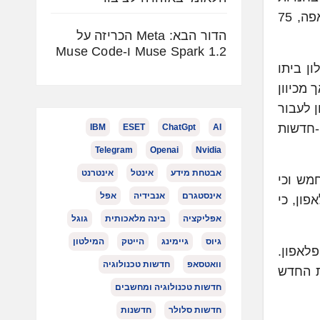
פלאפון ובאתר, 5 ימי ביטוח נסיעות חינם דרך ביטוח ישיר, כרטיס מתנה לסרט, הנחה על מגוון הופעות בזאפה, 75
הדור הבא: Meta הכריזה על
Muse Spark 1.2 ו-Muse Code
ן ביתו
 מכיוון
 לעבור
 -חדשות
IBM
ESET
ChatGpt
AI
Telegram
Openai
Nvidia
אבטחת מידע
אינטל
אינטרנט
ור חמש וכי
אינסטגרם
אנבידיה
אפל
פלאפון, כי
אפליקציה
בינה מלאכותית
גוגל
גיוס
גיימינג
הייטק
המילטון
 השיווק של פלאפון.
וואטסאפ
חדשות טכנולוגיה
ת החדש
חדשות טכנולוגיה ומחשבים
חדשות סלולר
חדשנות