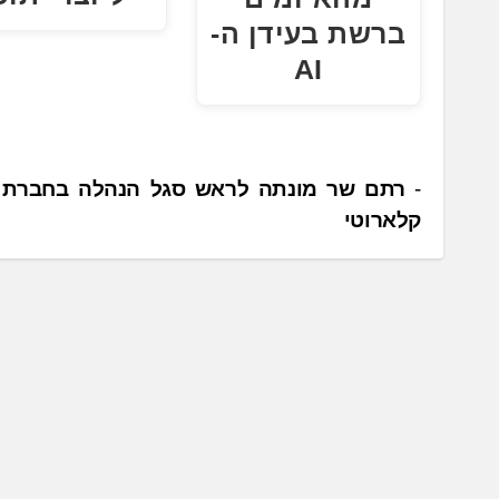
ברשת בעידן ה-
AI
נ
רתם שר מונתה לראש סגל הנהלה בחברת ה
קלארוטי
י
ו
ו
ט