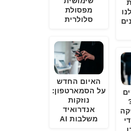
שימושית
מפסולת
נו
סלולרית
ים
האיום החדש
על הסמארטפון:
ים
נוזקות
אנדרואיד
קה
משלבות AI
י
ן