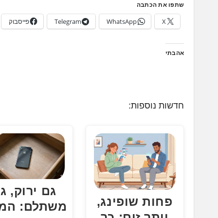
שתפו את הכתבה
X
WhatsApp
Telegram
פייסבוק
אהבתי
חדשות נוספות:
גם ירוק, ג
פחות שופינג,
משתלם: המי
יותר זום: כך