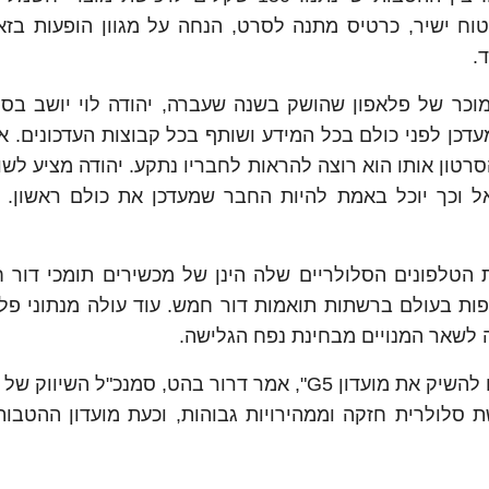
.
ר של פלאפון שהושק בשנה שעברה, יהודה לוי יושב בסלו
דכן לפני כולם בכל המידע ושותף בכל קבוצות העדכונים. אך
טון אותו הוא רוצה להראות לחבריו נתקע. יהודה מציע לשון
בישראל וכך יוכל באמת להיות החבר שמעדכן את כולם ראשון.
פלאפון עולה, כי כיום כ-80% ממכירות הטלפונים הסלולריים שלה הינן של מכשירים תומכי ד
לים לגלוש גם ב-51 מדינות נוספות בעולם ברשתות תואמות דור חמש. עוד עולה מנתוני 
"כחברה המובילה את הדור ה-5 בישראל אנו שמחים להשיק את מועדון G5", אמר דרור בהט, סמנכ"ל
שת סלולרית חזקה וממהירויות גבוהות, וכעת מועדון ההטבו