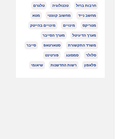
חרבות ברזל
טכנולוגיה
טלגרם
מחשב נייד
מחשוב קוונטי
מטא
מטריקס
מינויים
מינויים בהייטק
מערך הדיגיטל
מערך הסייבר
משרד התקשורת
סטארטאפ
סייבר
סלולר
סמסונג
פורטינט
פלאפון
רשות החדשנות
שיאומי