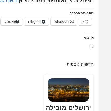
רוצים להישאר מעודכנים? הצטרפו לערוץ
חדשות טכנ
שתפו את הכתבה
X
WhatsApp
Telegram
פייסבוק
אהבתי
ט
ו
ע
חדשות נוספות:
ן
.
.
.
ירושלים מובילה