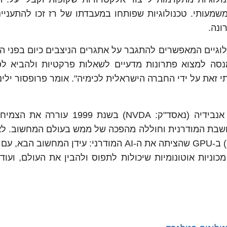
מעותי. טכנולוגיות שפותחו במעבדתו של רז זכו להתעניינ
ונה.
ולוגיים המאפשרים להתגבר על אתגרים הניצבים כיום בפני ה
מנסה למצוא פתרונות מדעיים לשאלות פרקטיות ולהביא לפ
תי זאת על ידי החברה הישראלית לכימיה". אומר פרופסור ילינ
ההמצאה של כרטיס המסך הגרפי (GPU) על ידי אנבידיה (נאסד"ק: NVDA) בשנ
קה הממוחשבת המודרנית וחוללה מהפכה של ממש בעולם המחשוב. ל
וניות אוטונומיות שיכולות לתפוס ולהבין את העולם, ועוד.