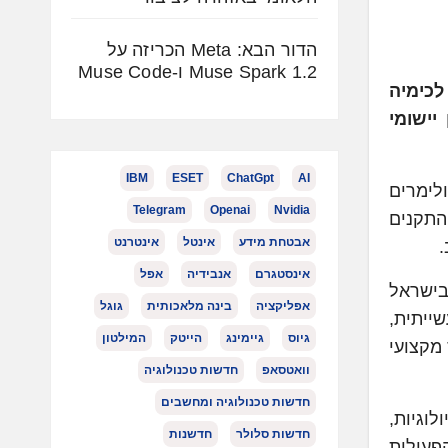
הדור הבא: Meta הכריזה על
Muse Spark 1.2 ו-Muse Code
כימיה
יישומי
IBM
ESET
ChatGpt
AI
ת פולימרים
Telegram
Openai
Nvidia
והתקנים
אבטחת מידע
אינטל
אינטרנט
אינסטגרם
אנבידיה
אפל
, בישראל
אפליקציה
בינה מלאכותית
גוגל
ייתית,
גיוס
גיימינג
הייטק
המילטון
 מקצועי
וואטסאפ
חדשות טכנולוגיה
חדשות טכנולוגיה ומחשבים
לוגיות,
חדשות סלולר
חדשנות
פעילות