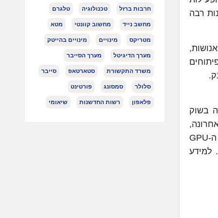
חרבות ברזל
טכנולוגיה
טלגרם
ות רבה
מחשב נייד
מחשוב קוונטי
מטא
מטריקס
מינויים
מינויים בהייטק
אנושות,
מערך הדיגיטל
מערך הסייבר
יתוחים
משרד התקשורת
סטארטאפ
סייבר
ק.
סלולר
סמסונג
פורטינט
פלאפון
רשות החדשנות
שיאומי
ת 1999 עוררה את הצמיחה בשוק
אחרונה,
הייתה זו טכנולוגיות למידה עמוקה (Deep Learning) ב-GPU שהציתה את ה-AI המודרני: עידן המחשוב הבא, עם ה-GPU
 למידע