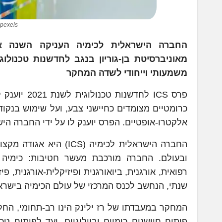
 pexels
החברה הישראלית לכימיה העניקה השנה
מאוניברסיטת בן-גוריון בנגב
לחדשנות טכנולוגית
משמעותי
וייחודי לשדה המחקר
פרס ICS לח
כרומטיים מצומדים כחיישני צבע, ועל שימוש בנקודו
אלקטרו-אופטיים. הפרס יוענק לו על ידי החברה הישראלית לכימיה ICS בכנס ה-86 שי
החברה הישראלית לכימיה
ובעולם. החברה מורכבת מעשר חטיבות: כימיה אנל
רפואית, אורגנית, ביואורגנית ופיזיקלית-אורגנית, 
שנתי, הנחשב לכנס המרכזי של עולם הכימיה בישרא
המחקר במעבדתו של רז ילינק הינו רב-תחומי, החל 
פיתוח חיישנים כימיים וביולוגיים, ועד לפיתוח ט