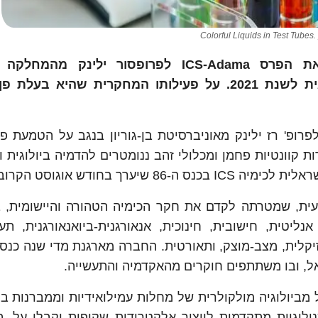
Colorful Liquids in Test Tubes.
 את הפרס
ICS-Adama
לפרופסור ילינק מהמחלקה ל
 לשנת 2021
. על פעילותו המחקרית שהיא
בעלת פן 
דשנות טכנולוגית לשנת 2021 יוענק לפרופ' רז ילינק מאוניברסיטת בן-גוריון בנגב על הטמע
ת קוונטיות פחמן ומכלולי זהב ננומטרים להדמיה ביולוגית 
ערך בחודש אוגוסט הקרוב.
 (ICS) היא אגודה מקצועית, שמטרתה לקדם את חקר הכימיה הטהורה והיישומית
יטית, חישובית, חינוכית, אנאורגנית-ביואנאורגנית, תעש
פיזיקלית, מצב-מוצק, ותאורטית. החברה מארגנת מדי שנה כנס
ל, ובו משתתפים חוקרים מהאקדמיה והתעשייה.
מביולוגיה מולקולרית של מחלות עמילואידיות וממברנות ביו
כנולוגיות מתקדמות לייצור אלקטרודות שקופות וקבלי על. ה