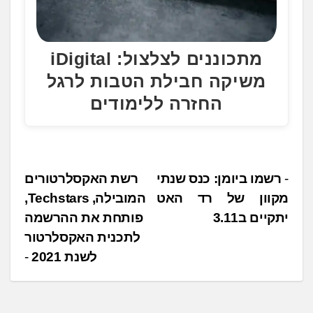
מתכוננים לצלצול: iDigital
משיקה חבילת הטבות לרגל
החזרה ללימודים
נ
רשמו ביומן: כנס שנתי
רשת האקסלרטורים
מקוון של רד האט
המובילה, ‏Techstars,
י
יתקיים ב3.11
פותחת את ההרשמה
ו
לתכנית האקסלרטור
ו
לשנת 2021
ט