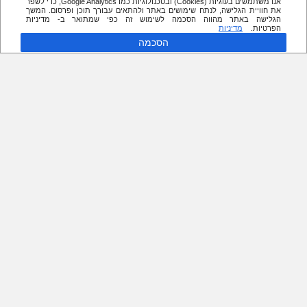
אנו משתמשים בעוגיות (Cookies) ובטכנולוגיות כמו Google Analytics, כדי לשפר
את חוויית הגלישה, לנתח שימושים באתר ולהתאים עבורך תוכן ופרסום. המשך
הגלישה באתר מהווה הסכמה לשימוש זה כפי שמתואר ב- מדיניות
הפרטיות.
מדיניות
הסכמה