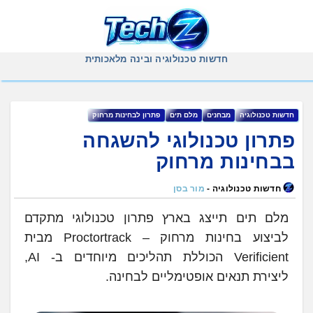
Ski
t
conten
חדשות טכנולוגיה ובינה מלאכותית
‏חדשות ‏טכנולוגיה
מבחנים
מלם תים
פתרון לבחינות מרחוק
פתרון טכנולוגי להשגחה
בבחינות מרחוק
חדשות טכנולוגיה -
מור בסן
מלם תים תייצג בארץ פתרון טכנולוגי מתקדם
לביצוע בחינות מרחוק – Proctortrack מבית
Verificient הכוללת תהליכים מיוחדים ב- AI,
ליצירת תנאים אופטימליים לבחינה.