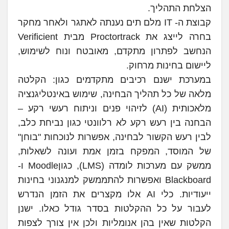
הצלחת התהליך.
קבוצת ה- IT מלם תים נענתה לאתגר ולאחר מחקר
בחרה לייצג את Proctortrack מבית Verificient
הנחשב לפתרון מתקדם, מאובטח ונוח לשימוש,
ליישום בחינות מרחוק.
במערכת ישנם רכיבים מתקדמים כגון: הקלטה
מלאה של כל תהליך הבחינה, שימוש באינטליגנציה
מלאכותית (AI) לזיהוי פנים וניתוח רעשי רקע –
הבחנה בין רעש רקע לא רלוונטי כגון נביחת כלב,
לבין רעש הקשור לבחינה, אפשרות לנוכחות "בוחן"
של המוסד, המפקח בזמן אמת ועונה לשאלות,
ממשק עם מערכות לומדה (LMS), כגוןMoodle ו-
Blackboard ואפשרות להתממשק למנגנוני בחינות
ייעודיות. כלי AI אלו מקצרים את הזמן הנדרש
לעבור על כל ההקלטות בסדר גודל כאלו. ישנן
הקלטות שאין בהן אנומליות ולכן אין צורך לצפות