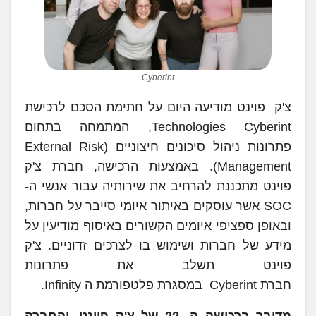
Cyberint
צ'ק פוינט מודיעה היום על חתימת הסכם לרכישת
Technologies Cyberint, המתמחה בתחום
פתרונות ניהול סיכונים חיצוניים (External Risk
Management). באמצעות הרכישה, חברת צ'ק
פוינט מתכננת להרחיב את שירותיה עבור אנשי ה-
SOC אשר עוסקים באיתור איומי סייבר על חברות,
ובאופן ספציפי איומים הקשורים באיסוף מודיעין על
מידע של חברות ושימוש בו לצרכים זדוניים. צ'ק
פוינט תשלב את פתרונות
חברת Cyberint במסגרת פלטפורמת ה Infinity.
מדובר ברכישה ה- 22 של צ'ק פוינט, והחברה