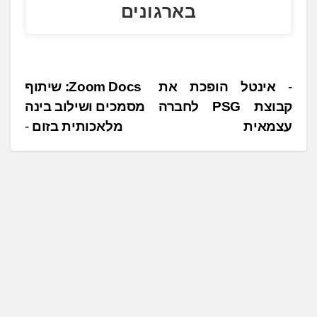
בארגונים
נ
אינטל הופכת את
Zoom Docs: שיתוף
קבוצת PSG לחברה
מסמכים ושילוב בינה
י
עצמאית
מלאכותית בזום
ו
ו
ט