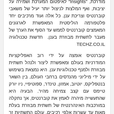
מודרכת, "Insights" לאיפטום המערכת ושמירה על
יציבות, ואף המלצות לניצול יותר יעיל של משאבי
קוברנטיס וצריכת ענן. כל אלה ועוד מרכיבים יחד
פלטפורמה הוליסטית המאפשרת לארגונים
המאמצים קוברנטיס לממש עד הסוף את הערך של
מעבר לתשתית מבוזרת בענן. חדשות טכנולוגיה
TECHZ.CO.IL
קוברנטיס אומצה על ידי רוב האפליקציות
המודרניות בעולם ומאפשרת ליצור ולנהל תשתית
מבוזרת ולמנף טכנולוגיות ענן. היא נמצאת בשימוש
על ידי מיליוני מהנדסים ברחבי העולם, בין השאר
בנטפליקס, יוטיוב, אמזון, טינדר, ספוטיפיי, ניו יורק
טיימס עם קצב צמיחה מהיר. הבעיה היא
שהתעשייה מיהרה לאמץ את קוברנטיס, אך נתקלה
במורכבות האינהרנטית של תשתית מבוזרת בעלת
מאות עד עשרות אלפי רכיבים. עולם התשתיות זר