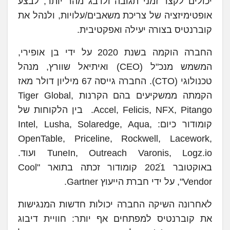
יכולים לקצר זמני תגובה ולדבג מהר יותר, לבצע
אופטימיזציה של צריכת משאבים/עלויות, ולנהל את
קוברנטיס בצורה יעילה ואפקטיבית.
החברה הוקמה בשנת 2020 על ידי בן אופירי,
המשמש מנכ"ל (CEO) ואיתיאל שוורץ, מנהל
טכנולוגי (CTO). החברה גייסה 67 מיליון דולר מאז
הקמתה ממשקיעים בהם הקרנות Tiger Global,
Accel, Felicis, NFX, Pitango. בין הלקוחות של
קומודור כיום: Intel, Lusha, Solaredge, Aqua,
OpenTable, Priceline, Rockwell, Lacework,
TuneIn, Outreach Varonis, Logz.io ועוד.
באוקטובר 2021ֿ קומודור זכתה בתואר "Cool
Vendor", על ידי חברת הייעוץ Gartner.
לאחרונה השיקה החברה יכולות חדשות המנגישות
את קוברנטיס למפתחים אף יותר: חוויית דיבוג