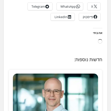
Telegram
WhatsApp
X
פייסבוק
LinkedIn
אהבתי
ט
ו
ע
חדשות נוספות:
ן
.
.
.