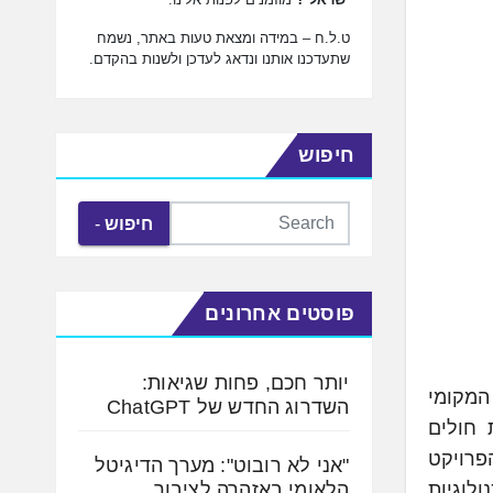
ט.ל.ח – במידה ומצאת טעות באתר, נשמח
שתעדכנו אותנו ונדאג לעדכן ולשנות בהקדם.
חיפוש
חיפוש
פוסטים אחרונים
יותר חכם, פחות שגיאות:
ון RISE with SAP בדאטה סנטר המקומי
השדרוג החדש של ChatGPT
 חולים
רגוניים. הפרויקט
"אני לא רובוט": מערך הדיגיטל
הלאומי באזהרה לציבור
וואן טכנולוגיות