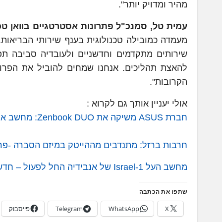
מהיר ומדויק יותר".
עמית טל, סמנכ"ל פתרונות אסטרטגיים בוואן טכנולוגי
מעמדה כמובילה טכנולוגית בענף שירותי הבריאות
להאצת תהליכים. אנחנו שמחים להוביל את הפרו
הקרובות".
אולי יעניין אותך גם לקרוא :
חברת ASUS משיקה את Zenbook DUO: מחשב אולטרה-נייד שמצוייד בשני מסכי מגע – חדשות טכנולוגיה TechZ
חרבות ברזל: מתנדבים מההייטק במיזם הסברה -פרויקט 7.10 – חדשות טכנולוגי
מחשב העל Israel-1 של אנבידיה החל לפעול – חדשות טכנולוגיה TechZ
שתפו את הכתבה
X
WhatsApp
Telegram
פייסבוק