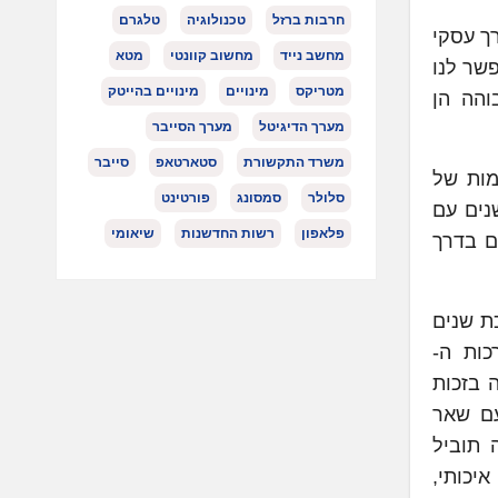
חרבות ברזל
טכנולוגיה
טלגרם
ך עסקי
מחשב נייד
מחשוב קוונטי
מטא
רוסופט יאפשר לנו
מטריקס
מינויים
מינויים בהייטק
והה הן
מערך הדיגיטל
מערך הסייבר
משרד התקשורת
סטארטאפ
סייבר
מות של
סלולר
סמסונג
פורטינט
תפות ארוכת השנים עם
פלאפון
רשות החדשנות
שיאומי
ם בדרך
ת שנים
כות ה-
 בזכות
 ה-ERP יוכלו להתממשק עם שאר
יקרוסופט. התוצאה תוביל
יכותי,