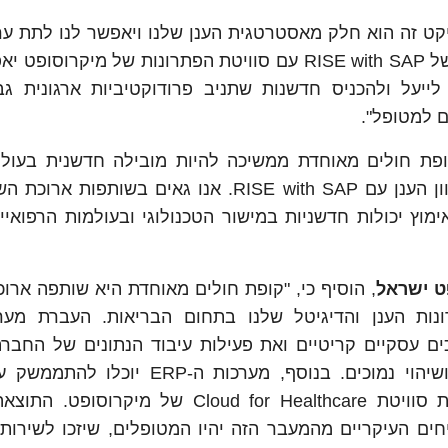
ויקט זה הוא חלק מאסטרטגית הענן שלנו ויאפשר לנו לתת ער
ממשי במתן יכולות טכנולוגיות מתקדמות. השילוב של RISE with SAP עם סוויטת הפתרונות של מיק
לייעל ולהכניס חדשנות שתניב פרודוקטיביות ארגונית גב
ם למטופל".
"קופת חולים מאוחדת ממשיכה להיות מובילה חדשנית בעול
פתרונות SAP ובוחרת בהתקדמות אסטרטגית לכיוון הענן עם RISE with SAP. אנו גאים בשו
וץ יכולות חדשניות במישור הטכנולוגי ובעולמות הרפואיי
פט ישראל
, הוסיף כי, "קופת חולים מאוחדת היא שותפה ארוכ
נות הענן והדיגיטל שלנו בתחום הבריאות. העברת מער
ם עסקיים קריטיים ואת פעילות עיבוד הנתונים של החברה
אינטגרציה טובה יותר בין מערכות וזמני תגובה ושיהוי נמוכים. בנוסף, מערכות
הפלטפורמות הענניות של מאוחדת, המרכיבות את סוויטת Cloud for Healthcare של מ
חים העיקריים מהמעבר הזה יהיו המטופלים, שיזכו לשירות א