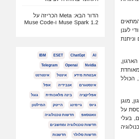
הדור הבא: Meta הכריזה על
ן המתאים
Muse Spark 1.2 ו-Muse Code
במודל פיננסי הייחודי לענן
וניתנת
IBM
ESET
ChatGpt
AI
ה של הארגון,
Telegram
Openai
Nvidia
ות של מאוחדת
אבטחת מידע
אינטל
אינטרנט
 הכולל
אינסטגרם
אנבידיה
אפל
אפליקציה
בינה מלאכותית
גוגל
 עומד בעקרונות ה-Trusted Cloud של הארגון, מוגן
גיוס
גיימינג
הייטק
המילטון
ססת על
וואטסאפ
חדשות טכנולוגיה
, בעלי
חדשות טכנולוגיה ומחשבים
מוך. חדשות טכנולוגיה
חדשות סלולר
חדשנות