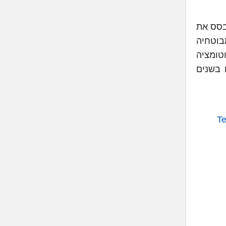
בסס את
בוטחיה
דיה סביבה תפעולית יעילה, שקופה ומאובטחת, תוך שילוב יכולות AI ואוטומציה
 בשנים