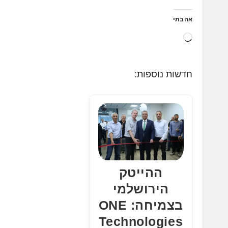
אהבתי
ט
ו
ע
חדשות נוספות:
ן
.
.
.
ההייטק
הירושלמי
בצמיחה: ONE
Technologies