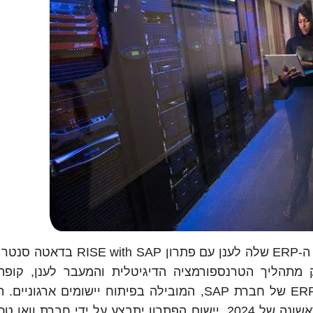
קופת חולים מאוחדת החליטה להעביר את מערכות ה-ERP שלה לענן עם פתר
מתהליך הטרנספורמציה הדיגיטלית והמעבר לענן, קופת
מאוחדת תטמיע את פתרון ה-ERP – RISE with SAP של חברת SAP, המובילה בפיתוח יישומים א
החל בסוף שנת 2023 ועתיד להסתיים במחצית הראשונה של 2024. יישום הפתרון יתבצע על ידי חברת 