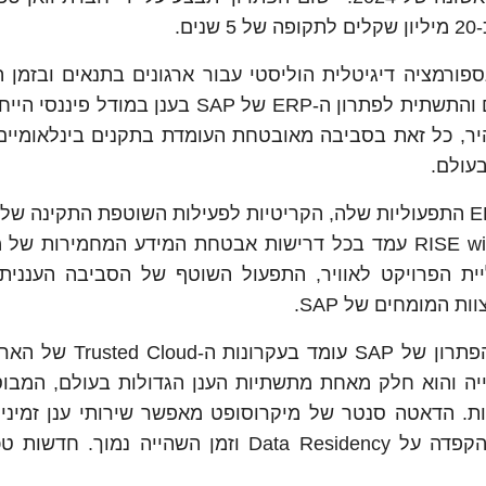
ע תהליך טרנספורמציה דיגיטלית הוליסטי עבור ארגונים בתנאים ובזמ
להם. הפתרון מספק את הרישוי, השירותים הטכניים והתשתית לפתרון ה-ERP של SAP בענן 
יר, כל זאת בסביבה מאובטחת העומדת בתקנים בינלאומיים 
בעולם.
קופת חולים מאוחדת תעביר לענן את מערכות ה-ERP התפעוליות שלה, הקריטיות לפעילות השוטפת התקינ
על התשתית המאובטחת של SAP. פתרון RISE with SAP עמד בכל דרישות אבטחת המידע המחמיר
יית הפרויקט לאוויר, התפעול השוטף של הסביבה העננית,
ת המומחים של SAP.
הדאטה סנטר של מיקרוסופט בישראל בו מיושם הפתרון של SAP
יה והוא חלק מאחת מתשתיות הענן הגדולות בעולם, המבו
. הדאטה סנטר של מיקרוסופט מאפשר שירותי ענן זמינים
יכולת גדילה ומאובטחים בכל רחבי ישראל, תוך הקפדה על Data Residency וזמן השהייה נ