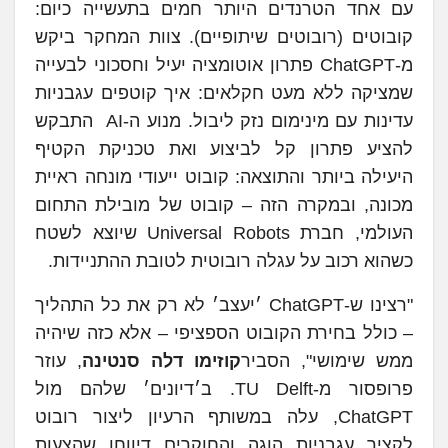
עם אחד הטרנדים היותר חמים בתעשייה כיום:
קובוטים (רובוטים שיתופיים). צוות המחקר ביקש
מ-ChatGPT פתרון אוטומציה יעיל וחסכוני לבעייה
שמציקה ללא מעט חקלאים: איך קוטפים עגבניות
עדינות עם מינימום נזק ליבול. מנוע ה-AI התבקש
להציע פתרון קל לביצוע ואת טכניקת הקטיף
היעילה ביותר והתוצאה: קובוט ייעודי מונחה ראיית
מכונה, ובמקרה הזה – קובוט של מובילת התחום
העולמי, חברת Universal Robots שיוצא לשטח
כשהוא רכוב על עגלה רובוטית לטובת ההתניידות.
"רצינו ש-ChatGPT ׳יעצב׳ לא רק את כל התהליך
– כולל בחירת הקובוט הספציפי – אלא כזה שיהיה
ממש שימושי", הסביר
קוזימו דלה סנטינה
, עוזר
פרופסור מ-TU Delft. ב׳דיונים׳ שלהם מול
ChatGPT, עלה במשותף הרעיון ליצור רובוט
לקציר עגבניות הוגה והחוקרים דיווחו שהצעות