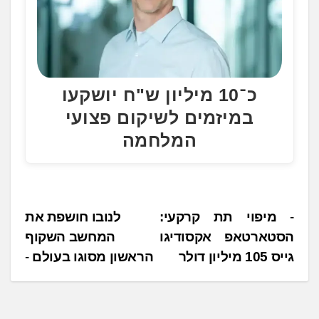
כ־10 מיליון ש"ח יושקעו
במיזמים לשיקום פצועי
המלחמה
נ
מיפוי תת קרקעי:
לנובו חושפת את
הסטארטאפ אקסודיגו
המחשב השקוף
י
גייס 105 מיליון דולר
הראשון מסוגו בעולם
ו
ו
ט