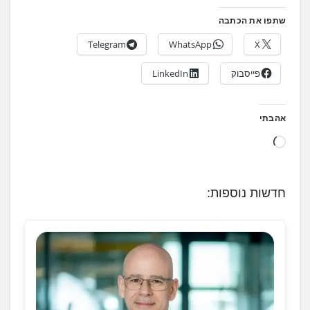
שתפו את הכתבה
Telegram
WhatsApp
X
פייסבוק
LinkedIn
אהבתי
ט
ו
ע
חדשות נוספות:
ן
.
.
.