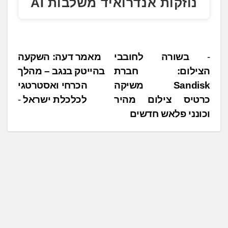
נוזקות אנדרואיד משלבות AI
נ
בשורה לחובבי
מאמר דעה: השקעה
הצילום: חברת
בהייטק בנגב – מהלך
י
Sandisk משיקה
הכרחי ואסטרטגי
ו
כרטיס צילום מהיר
לכלכלת ישראל
ו
וכונני פלאש חדשים
ט