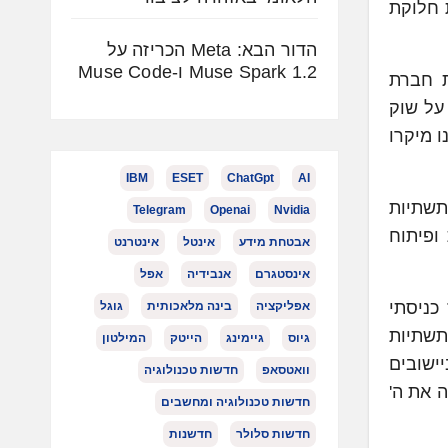
 אתרים סלולריים זעירים (SCaaS) על רשת חלוקת
הדור הבא: Meta הכריזה על
Muse Spark 1.2 ו-Muse Code
ת חברת
גש על אתרי דור 5, ותוך שמירה על שוק
 מיקרו
IBM
ESET
ChatGpt
AI
תשתיות
Telegram
Openai
Nvidia
ופיתוח
אבטחת מידע
אינטל
אינטרנט
אינסטגרם
אנבידיה
אפל
20 כשנת הסלולר. מאז כניסתי
אפליקציה
בינה מלאכותית
גוגל
תשתיות
גיוס
גיימינג
הייטק
המילטון
ישובים
וואטסאפ
חדשות טכנולוגיה
 את ה'
חדשות טכנולוגיה ומחשבים
חדשות סלולר
חדשנות