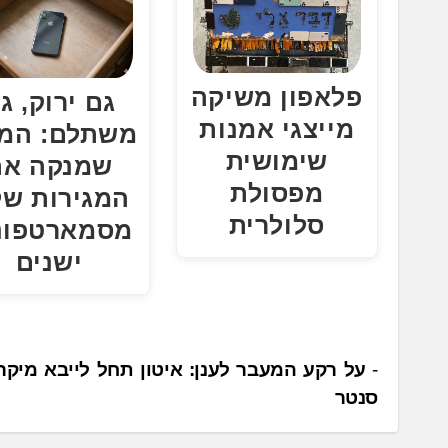
פלאפון משיקה
גם ירוק, ג
מייצגי אמנות
משתלם: המי
שימושית
שמנקה את
מפסולת
המגירות של
סלולרית
מסמארטפונ
ישנים
נ
על רקע המעבר לענן: איטון תחל לייבא מיקר
סנטר
י
ו