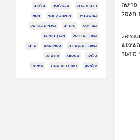
 פרישה
חרבות ברזל
טכנולוגיה
טלגרם
ת חשמל
מחשב נייד
מחשוב קוונטי
מטא
מטריקס
מינויים
מינויים בהייטק
טנציאל
מערך הדיגיטל
מערך הסייבר
ע והשימוש
משרד התקשורת
סטארטאפ
סייבר
מיזעור
סלולר
סמסונג
פורטינט
פלאפון
רשות החדשנות
שיאומי