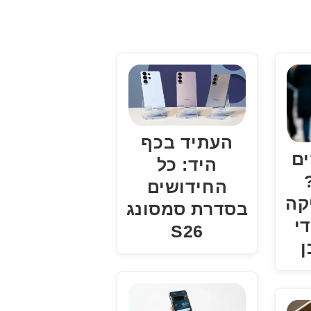
העתיד בכף
ים
היד: כל
החידושים
קה
בסדרת סמסונג
י
S26
ן