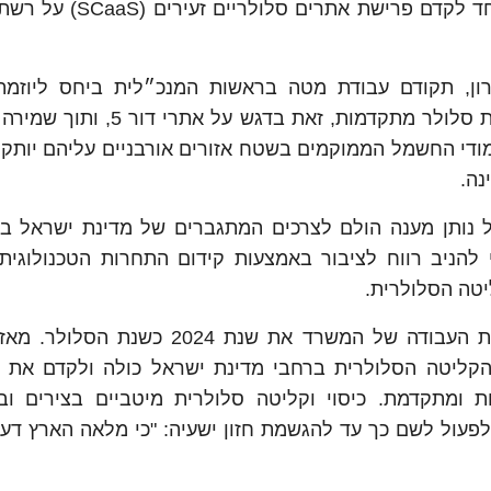
חברת החשמל בשיתוף משרד התקשורת פועלים יחד לקדם פרישת
ון, תקודם עבודת מטה בראשות המנכ״לית ביחס ליוזמ
החשמל, על מנת לאפשר פרישה נרחבת של רשתות סלולר מתקדמות, זאת בד
י החשמל הממוקמים בשטח אזורים אורבניים עליהם יותקנו
נה.
נותן מענה הולם לצרכים המתגברים של מדינת ישראל ב
 להניב רווח לציבור באמצעות קידום התחרות הטכנולוגית 
יטה הסלולרית.
שר התקשורת, ד"ר שלמה קרעי: "הגדרתי בתוכניות העבודה של המשרד את שנת 24
 הקליטה הסלולרית ברחבי מדינת ישראל כולה ולקדם את 
ומתקדמת. כיסוי וקליטה סלולרית מיטביים בצירים ובי
פעול לשם כך עד להגשמת חזון ישעיה: "כי מלאה הארץ דעה