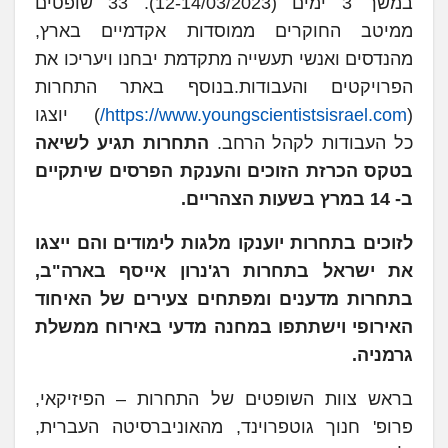
במשך 3 ימים (12-14/03/2023). 33 שופטים
ממיטב החוקרים ממוסדות אקדמיים בארץ,
מהנדסים ואנשי תעשייה מתקדמת יבחנו ויעריכו את
הפרויקטים והעבודות.בנוסף באתר התחרות
(
https://www.youngscientistsisrael.com/
) יוצגו
כל העבודות לקהל הרחב.
התחרות תגיע לשיאה
בטקס הכרזת הזוכים והענקת הפרסים שיתקיים
ב- 14 במרץ בשעות הצהריים.
לזוכים בתחרות יוענקו מלגות לימודים והם ייצגו
את ישראל בתחרות רג'נרון אייסף בארה"ב,
בתחרות מדענים ומפתחים צעירים של האיחוד
האירופי וישתתפו במחנה מדעי באירוח ממשלת
גרמניה.
בראש צוות השופטים של התחרות – הפיזיקאי,
פרופ' חנוך גוטפרוינד, מהאוניברסיטה העברית,