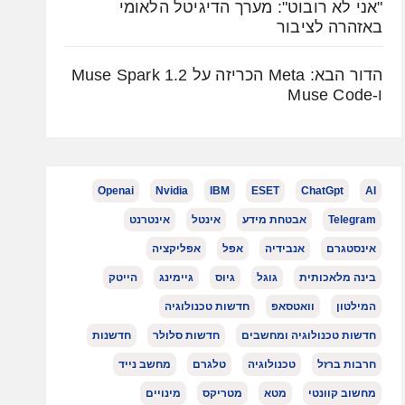
"אני לא רובוט": מערך הדיגיטל הלאומי
באזהרה לציבור
הדור הבא: Meta הכריזה על Muse Spark 1.2
ו-Muse Code
Openai
Nvidia
IBM
ESET
ChatGpt
AI
Telegram
אבטחת מידע
אינטל
אינטרנט
אינסטגרם
אנבידיה
אפל
אפליקציה
בינה מלאכותית
גוגל
גיוס
גיימינג
הייטק
המילטון
וואטסאפ
חדשות טכנולוגיה
חדשות טכנולוגיה ומחשבים
חדשות סלולר
חדשנות
חרבות ברזל
טכנולוגיה
טלגרם
מחשב נייד
מחשוב קוונטי
מטא
מטריקס
מינויים