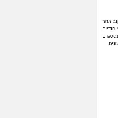
וב אחר
חודיים
ינסטגרם
נים.