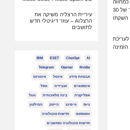
אישי שלהם – כמחווה
נוסטלגית לרשתות החברתיות בתחילת שנות ה-2000. אינסטגרם חברה לזמרת סברינה קרפנטר, ששחררה טיזר של 30
עיריית הרצליה משיקה את
ני השקתו
הרצלAI – עוזר דיגיטלי חדש
לתושבים
לעריכת
ם, הזמינה
IBM
ESET
ChatGpt
AI
Telegram
Openai
Nvidia
אבטחת מידע
אינטל
אינטרנט
אינסטגרם
אנבידיה
אפל
אפליקציה
בינה מלאכותית
גוגל
גיוס
גיימינג
הייטק
המילטון
וואטסאפ
חדשות טכנולוגיה
חדשות טכנולוגיה ומחשבים