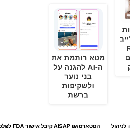
ות
יב
R
ם
מטא רותמת את
ה-AI להגנה על
בני נוער
ולשקיפות
ברשת
לניהול
הסטארטאפ AISAP קי