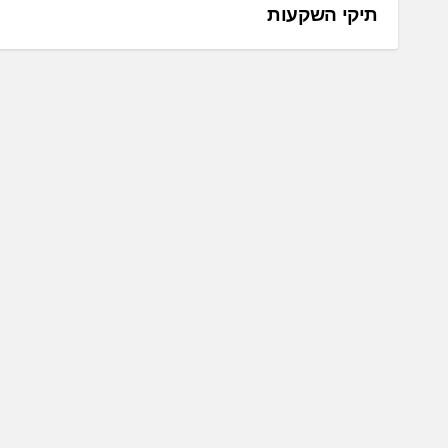
תיקי השקעות
י
ו
ו
ט