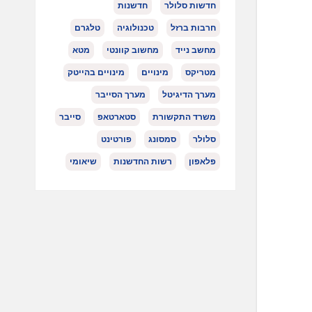
חדשות סלולר
חדשנות
חרבות ברזל
טכנולוגיה
טלגרם
מחשב נייד
מחשוב קוונטי
מטא
מטריקס
מינויים
מינויים בהייטק
מערך הדיגיטל
מערך הסייבר
משרד התקשורת
סטארטאפ
סייבר
סלולר
סמסונג
פורטינט
פלאפון
רשות החדשנות
שיאומי