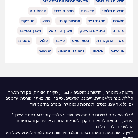
חדשות טכנולוגיה
חדשות טכנולוגיה ומחשבים
חדשות סלולר
חדשנות
חרבות ברזל
טכנולוגיה
טלגרם
מחשב נייד
מחשוב קוונטי
מטא
מטריקס
מינויים
מינויים בהייטק
מערך הדיגיטל
מערך הסייבר
משרד התקשורת
סטארטאפ
סייבר
סלולר
סמסונג
פורטינט
פלאפון
רשות החדשנות
שיאומי
חדשות טכנולוגיה
,
חדשות טכנולוגיה Techz
, סקירת מוצרים, סקירת מכשירי
סלולר, בינה מלאכותית, גיימינג, גאדגטים, סייבר ועוד. באתר יפורסמו עדכונים
גם על אירועים, כנסים ותערוכות טכנולוגיה, מינויים בהייטק ועוד.
**כלל המוצרים \ שירותים \ מבצעים ועוד, יש לבדוק ולקרוא באתרי היצרן \
היבואן, בהתאם לתנאים, תקנון ולהוראות החברה או היבואן ובאחריותם
הבלעדית בלבד. טל"ח.
**אין לראות באמור באתר משום המלצה או חוות דעת כלשהי לביצוע פעולה או