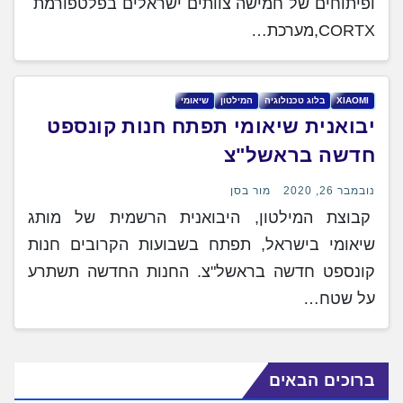
ופיתוחים של חמישה צוותים ישראלים בפלטפורמת
CORTX,מערכת…
XIAOMI
בלוג טכנולוגיה
המילטון
שיאומי
יבואנית שיאומי תפתח חנות קונספט
חדשה בראשל"צ
נובמבר 26, 2020
מור בסן
קבוצת המילטון, היבואנית הרשמית של מותג
שיאומי בישראל, תפתח בשבועות הקרובים חנות
קונספט חדשה בראשל"צ. החנות החדשה תשתרע
על שטח…
ברוכים הבאים