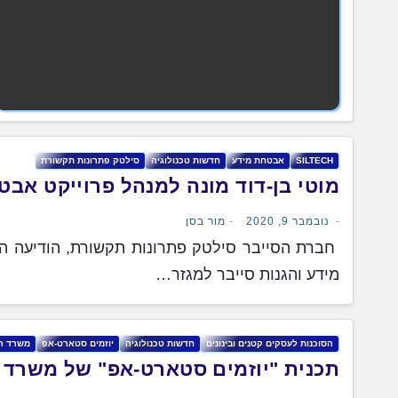
SILTECH
אבטחת מידע
חדשות טכנולוגיה
סילטק פתרונות תקשורת
מוטי בן-דוד מונה למנהל פרוייקט אב
נובמבר 9, 2020
מור בסן
חברת הסייבר סילטק פתרונות תקשורת, הודיעה היו
מידע והגנות סייבר למגזר…
הסוכנות לעסקים קטנים ובינונים
חדשות טכנולוגיה
יוזמים סטארט-אפ
משרד ה
תכנית "יוזמים סטארט-אפ" של משרד 