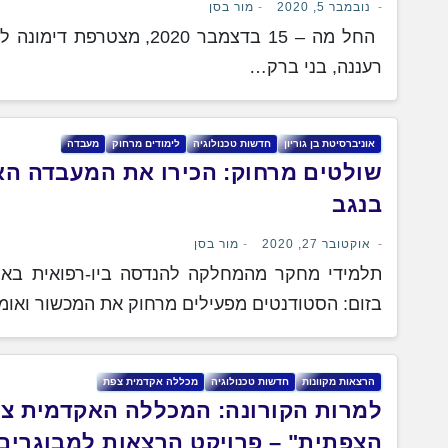
נובמבר 5, 2020
מור בסן
החל מה – 15 בדצמבר 2020, 
רעננה, בני ברק…
אוניברסיטת בן גוריון
חדשות טכנולוגיה
לימודים מרחוק
מעבדה
שולטים מרחוק: הכירו את המעבדה האי
בנגב
אוקטובר 27, 2020
מור בסן
תלמידי מחקר מהמחלקה להנדסה ביו-רפואית באונ
בזום: הסטודנטים מפעילים מרחוק את המכשור ואו
הרצאות מקוונות
חדשות טכנולוגיה
מכללה אקדמית צפת
למרות הקורונה: המכללה האקדמית צ
הצפתית" – פרויקט הרצאות למבוגרים