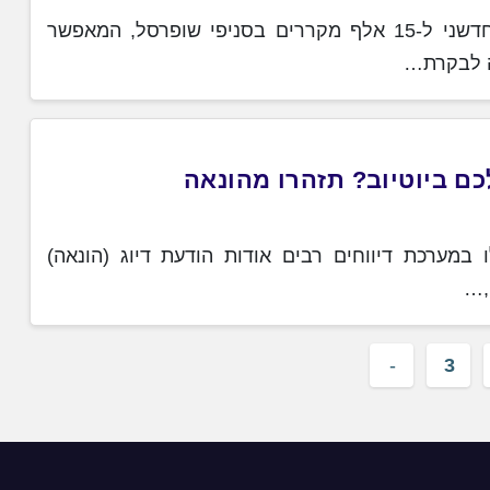
חברת SKY IMU הישראלית הקימה מוקד בקרה חדשני ל-15 אלף מקררים בסניפי שופרסל, המאפשר
ה לבקרת…
ם ביוטיוב? תזהרו מהונאה
במערכת דיווחים רבים אודות הודעת דיוג (הונאה)
,…
3
pagi