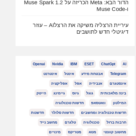
הדור הבא: Meta הכריזה על Muse Spark 1.2
ו-Muse Code
עיריית הרצליה משיקה את הרצלAI – עוזר
דיגיטלי חדש לתושבים
Openai
Nvidia
IBM
ESET
ChatGpt
AI
Telegram
אבטחת מידע
אינטל
אינטרנט
אינסטגרם
אנבידיה
אפל
אפליקציה
בינה מלאכותית
גוגל
גיוס
גיימינג
הייטק
המילטון
וואטסאפ
חדשות טכנולוגיה
חדשות טכנולוגיה ומחשבים
חדשות סלולר
חדשנות
חרבות ברזל
טכנולוגיה
טלגרם
מחשב נייד
מחשוב קוונטי
מטא
מטריקס
מינויים