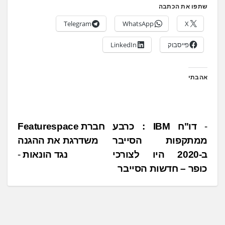
שתפו את הכתבה
Telegram
WhatsApp
X
פייסבוק
LinkedIn
אהבתי
נ
דו"ח IBM : כרבע
חברת Featurespace
ממתקפות הסייבר
משדרגת את ההגנה
י
ב-2020 היו לצורכי
נגד הונאות
ו
כופר – חדשות הסייבר
ו
ט