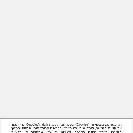
אנו משתמשים בעוגיות (Cookies) ובטכנולוגיות כמו Google Analytics, כדי לשפר
את חוויית הגלישה, לנתח שימושים באתר ולהתאים עבורך תוכן ופרסום. המשך
הגלישה באתר מהווה הסכמה לשימוש זה כפי שמתואר ב- מדיניות