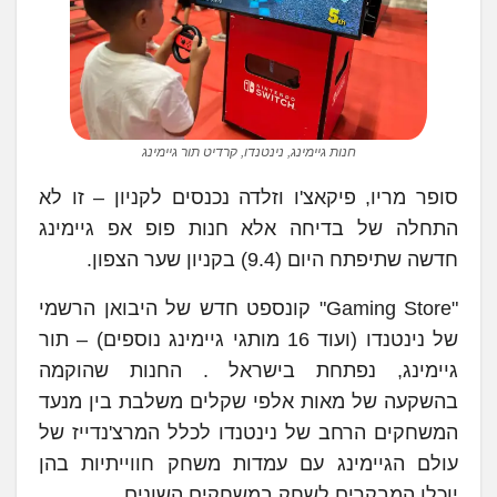
חנות גיימינג, נינטנדו, קרדיט תור גיימינג
סופר מריו, פיקאצ'ו וזלדה נכנסים לקניון – זו לא
התחלה של בדיחה אלא חנות פופ אפ גיימינג
חדשה שתיפתח היום (9.4) בקניון שער הצפון.
"Gaming Store" קונספט חדש של היבואן הרשמי
של נינטנדו (ועוד 16 מותגי גיימינג נוספים) – תור
גיימינג, נפתחת בישראל . החנות שהוקמה
בהשקעה של מאות אלפי שקלים משלבת בין מנעד
המשחקים הרחב של נינטנדו לכלל המרצ'נדייז של
עולם הגיימינג עם עמדות משחק חווייתיות בהן
יוכלו המבקרים לשחק במשחקים השונים.