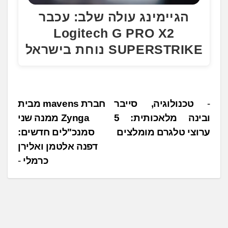
הגיימינג עולה שלב: עכבר
Logitech G PRO X2
SUPERSTRIKE נוחת בישראל
נ
טכנולוגיה, סייבר
חברת mavens מבית
ובינה מלאכותית: 5
Zynga ממנה שני
י
ערוצי טלגרם מומלצים
סמנכ"לים חדשים:
ו
דפנה אלטמן ואלירן
ו
כרמלי
ט