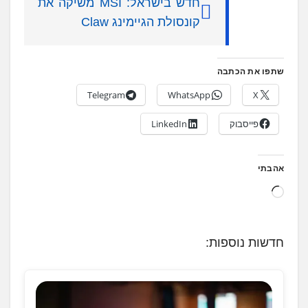
חדש בישראל: MSI משיקה את
קונסולת הגיימינג Claw
שתפו את הכתבה
Telegram
WhatsApp
X
פייסבוק
LinkedIn
אהבתי
ט
ו
ע
חדשות נוספות:
ן
.
.
.