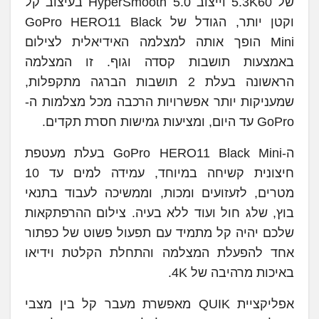
של 5.3K60 וייצוב HyperSmooth 5.0 בעיצוב קל
וקטן יותר, הגודל של GoPro HERO11 Black
Mini הופך אותה למצלמה האידיאלית לצילום
באמצעות תושבות קסדה וגוף. זו המצלמה
הראשונה בעלת 2 תושבות הברגה מתקפלות,
שמעניקות יותר אפשרויות הרכבה מכל מצלמות ה-
GoPro עד היום, ומציעות גמישות חסרת תקדים.
ה-GoPro HERO11 Black Mini בעלת מעטפת
חיצונית קשיחה במיוחד, עמידה למים עד 10
מטרים, לזעזועים ומכות, וממשיכה לעבוד בתנאי
בוץ, שלג חול ועוד ללא בעיה. צילום ההרפתקאות
שלכם יהיה קל מתמיד עם תפעול פשוט של כפתור
אחד להפעלת המצלמה והתחלת הקלטת וידיאו
באיכות מרהיבה של 4K.
אפליקציית QUIK מאפשרת מעבר קל בין מצבי