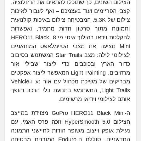
הצילום השונים, כך שתוכלו להתאים את הרזולוציה,
קצבי הפריימים ועוד בעצמכם – ואף לעבור לאיכות
צילום של 5.3K, המבטיחה צילום באיכות קולנועית
ותמונות מתוך סרטון חדות מתמיד, ואפשרות
להקלטת וידאו בהילוך איטי פי 8. HERO11 Black
Mini מציעה את מצבי הטיימלאפס המותאמים
לצילומי לילה: מצב Star Trails המשתמש בסיבוב
כדור הארץ ובכוכבים כדי ליצור שבילי אור
מרהיבים, Light Painting המאפשר ליצור אפקטים
מבריקים של משיכת מכחול עם אור נע ו-Vehicle
Light Trails, המשתמש בתנועת כלי הרכב והופך
אותם לצילומי וידיאו מרשימים.
ה-GoPro HERO11 Black Mini מצוידת במייצב
הצילום HyperSmooth 5.0 זוכה פרס האמי, עם
נעילת אופק וייצוב משופר הודות לחיישני התמונה
החדשניים. סוללת ה-Enduro המובנית מבטיחה