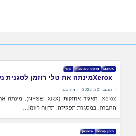
Ski
t
conten
XEROX
‏חדשות ‏טכנולוגיה
‏מינוי
Xerox ‎ ‎מינתה את טלי רוזמן לסגנית נשיא – מחלקת התלת מימד של החברה
דצמבר 22, 2020
מור בסן
Xerox, תאגיד אחז
החברה. במסגרת תפקידה, תדווח רוזמן…
חיסון קורונה
פייסבוק