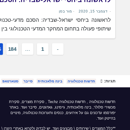
לראשונה ביחסי ישראל-שבדיה: הסכם מ
דצמבר 15, 2020
מור בסן
לראשונה ביחסי ישראל-שבדיה: הסכם מדעי-טכנול
שיתופי פעולה בתחום המחקר המדעי הטכנולוגי בי
Posts
5
184
…
1
pagination
תגיות:
חדשות טכנולוגיה
בינה מלאכותית
סייבר
סטארטאפ
חדשות טכנולוגיה
,
חדשות טכנולוגיה Techz
, סקירת מוצרים, סקירת
מכשירי סלולר, בינה מלאכותית, גיימינג, גאדגטים, סייבר ועוד. באתר
יפורסמו עדכונים גם על אירועים, כנסים ותערוכות טכנולוגיה, מינויים
בהייטק ועוד.
**כלל המוצרים \ שירותים \ מבצעים ועוד, יש לבדוק ולקרוא באתרי היצרן \