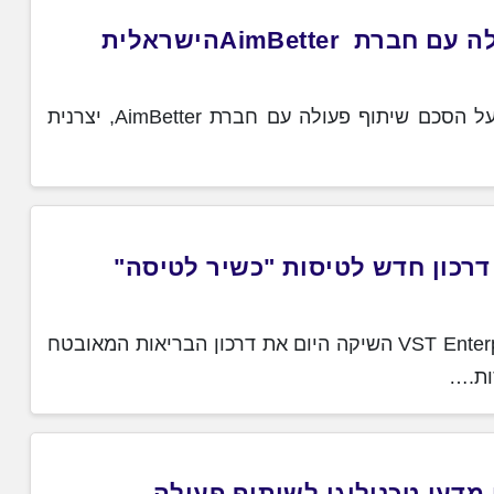
AimBettהישראלית
מלם תים, קבוצת IT ואינטגרציה בישראל, חתמה על הסכם שיתוף פעולה עם חברת AimBetter, יצרנית
דרכון חדש לטיסות "כשיר לטיסה"
חברת טכנולוגיית הסייבר הבריטית VST Enterprises (VSTE) השיקה היום את דרכון הבריאות המאובטח
ות.…