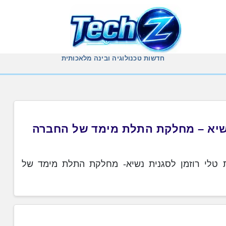
חדשות טכנולוגיה ובינה מלאכותית
קות (NYSE: XRX), מינתה את טלי רוזמן לסגנית נשיא- מחלקת התלת מימד של