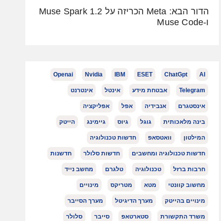
הדור הבא: Meta הכריזה על Muse Spark 1.2
ו-Muse Code
Openai
Nvidia
IBM
ESET
ChatGpt
AI
Telegram
אבטחת מידע
אינטל
אינטרנט
אינסטגרם
אנבידיה
אפל
אפליקציה
בינה מלאכותית
גוגל
גיוס
גיימינג
הייטק
המילטון
וואטסאפ
חדשות טכנולוגיה
חדשות טכנולוגיה ומחשבים
חדשות סלולר
חדשנות
חרבות ברזל
טכנולוגיה
טלגרם
מחשב נייד
מחשוב קוונטי
מטא
מטריקס
מינויים
מינויים בהייטק
מערך הדיגיטל
מערך הסייבר
משרד התקשורת
סטארטאפ
סייבר
סלולר