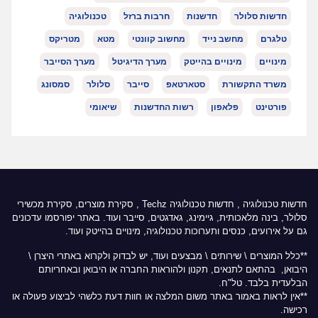
חדשות סלולר
חדשנות
חרבות ברזל
טכנולוגיה
טלגרם
מחשב נייד
מחשוב קוונטי
מטא
מטריקס
מינויים
מינויים בהייטק
מערך הדיגיטל
מערך הסייבר
משרד התקשורת
סטארטאפ
סייבר
סלולר
סמסונג
פורטינט
פלאפון
רשות החדשנות
שיאומי
חדשות טכנולוגיה
,
חדשות טכנולוגיה Techz
, סקירת מוצרים, סקירת מכשירי
סלולר, בינה מלאכותית, גיימינג, גאדגטים, סייבר ועוד. באתר יפורסמו עדכונים
גם על אירועים, כנסים ותערוכות טכנולוגיה, מינויים בהייטק ועוד.
**כלל המוצרים \ שירותים \ מבצעים ועוד, יש לבדוק ולקרוא באתרי היצרן \
היבואן, בהתאם לתנאים, תקנון ולהוראות החברה או היבואן ובאחריותם
הבלעדית בלבד. טל"ח.
**אין לראות באמור באתר משום המלצה או חוות דעת כלשהי לביצוע פעולה או
רכישה.