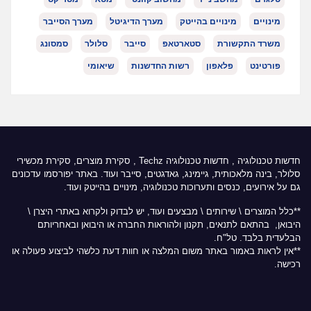
מינויים
מינויים בהייטק
מערך הדיגיטל
מערך הסייבר
משרד התקשורת
סטארטאפ
סייבר
סלולר
סמסונג
פורטינט
פלאפון
רשות החדשנות
שיאומי
חדשות טכנולוגיה
,
חדשות טכנולוגיה Techz
, סקירת מוצרים, סקירת מכשירי
סלולר, בינה מלאכותית, גיימינג, גאדגטים, סייבר ועוד. באתר יפורסמו עדכונים
גם על אירועים, כנסים ותערוכות טכנולוגיה, מינויים בהייטק ועוד.
**כלל המוצרים \ שירותים \ מבצעים ועוד, יש לבדוק ולקרוא באתרי היצרן \
היבואן, בהתאם לתנאים, תקנון ולהוראות החברה או היבואן ובאחריותם
הבלעדית בלבד. טל"ח.
**אין לראות באמור באתר משום המלצה או חוות דעת כלשהי לביצוע פעולה או
רכישה.