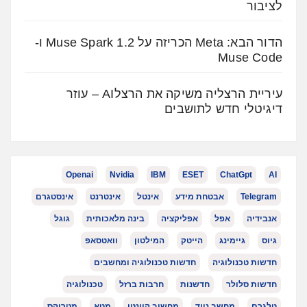
לציבור
הדור הבא: Meta הכריזה על Muse Spark 1.2 ו-
Muse Code
עיריית הרצליה משיקה את הרצלAI – עוזר
דיגיטלי חדש לתושבים
Openai
Nvidia
IBM
ESET
ChatGpt
AI
Telegram
אבטחת מידע
אינטל
אינטרנט
אינסטגרם
אנבידיה
אפל
אפליקציה
בינה מלאכותית
גוגל
גיוס
גיימינג
הייטק
המילטון
וואטסאפ
חדשות טכנולוגיה
חדשות טכנולוגיה ומחשבים
חדשות סלולר
חדשנות
חרבות ברזל
טכנולוגיה
טלגרם
מחשב נייד
מחשוב קוונטי
מטא
מטריקס