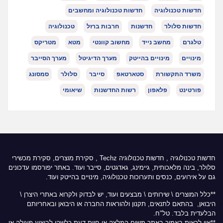
חדשות טכנולוגיה
חדשות טכנולוגיה ומחשבים
חדשות סלולר
חדשנות
חרבות ברזל
טכנולוגיה
טלגרם
מחשב נייד
מחשוב קוונטי
מטא
מטריקס
מינויים
מינויים בהייטק
מערך הדיגיטל
מערך הסייבר
משרד התקשורת
סטארטאפ
סייבר
סלולר
סמסונג
פורטינט
פלאפון
רשות החדשנות
שיאומי
חדשות טכנולוגיה
,
חדשות טכנולוגיה Techz
, סקירת מוצרים, סקירת מכשירי
סלולר, בינה מלאכותית, גיימינג, גאדגטים, סייבר ועוד. באתר יפורסמו עדכונים
גם על אירועים, כנסים ותערוכות טכנולוגיה, מינויים בהייטק ועוד.
**כלל המוצרים \ שירותים \ מבצעים ועוד, יש לבדוק ולקרוא באתרי היצרן \
היבואן, בהתאם לתנאים, תקנון ולהוראות החברה או היבואן ובאחריותם
הבלעדית בלבד. טל"ח.
**אין לראות באמור באתר משום המלצה או חוות דעת כלשהי לביצוע פעולה או