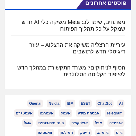
פוסטים אחרונים
מפתחים, שימו לב: Meta משיקה כלי AI חדש
שמקל על כל תהליך הפיתוח
עיריית הרצליה משיקה את הרצלAI – עוזר
דיגיטלי חדש לתושבים
הסוף לניתוקים? משרד התקשורת במהלך חדש
לשיפור הקליטה הסלולרית
Openai
Nvidia
IBM
ESET
ChatGpt
AI
Telegram
אבטחת מידע
אינטל
אינטרנט
אינסטגרם
אנבידיה
אפל
אפליקציה
בינה מלאכותית
גוגל
גיוס
גיימינג
הייטק
המילטון
וואטסאפ