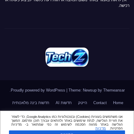
רכישה.
.
Proudly powered by WordPress
|
Theme: Newsup by
Themeansar
Home
Contact
הייטק
חדשות AI
חדשות בינה מלאכותית
חדשות סייבר
חדשות סלולר
טלגרם
מאמר דעה \ טור אורח
אנו משתמשים בעוגיות (Cookies) ובטכנולוגיות כמו Google Analytics, כדי לשפר
את חוויית הגלישה, לנתח שימושים באתר ולהתאים עבורך תוכן ופרסום. המשך
מור
מינויים בהייטק
סקירות
הגלישה באתר מהווה הסכמה לשימוש זה כפי שמתואר ב- מדיניות
הפרטיות.
מדיניות