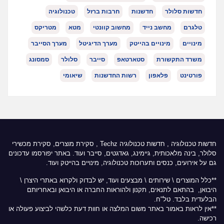
חדשות סלולר
חדשנות
חרבות ברזל
טכנולוגיה
טלגרם
מחשב נייד
מחשוב קוונטי
מטא
מטריקס
מינויים
מינויים בהייטק
מערך הדיגיטל
מערך הסייבר
משרד התקשורת
סטארטאפ
סייבר
סלולר
סמסונג
פורטינט
פלאפון
רשות החדשנות
שיאומי
חדשות טכנולוגיה
,
חדשות טכנולוגיה Techz
, סקירת מוצרים, סקירת מכשירי
סלולר, בינה מלאכותית, גיימינג, גאדגטים, סייבר ועוד. באתר יפורסמו עדכונים
גם על אירועים, כנסים ותערוכות טכנולוגיה, מינויים בהייטק ועוד.
**כלל המוצרים \ שירותים \ מבצעים ועוד, יש לבדוק ולקרוא באתרי היצרן \
היבואן, בהתאם לתנאים, תקנון ולהוראות החברה או היבואן ובאחריותם
הבלעדית בלבד. טל"ח.
**אין לראות באמור באתר משום המלצה או חוות דעת כלשהי לביצוע פעולה או
רכישה.