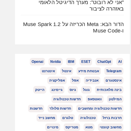
"אני לא רובוט": מערך הדיגיטל הלאומי
באזהרה לציבור
הדור הבא: Meta הכריזה על Muse Spark 1.2
ו-Muse Code
Openai
Nvidia
IBM
ESET
ChatGpt
AI
Telegram
אבטחת מידע
אינטל
אינטרנט
אינסטגרם
אנבידיה
אפל
אפליקציה
בינה מלאכותית
גוגל
גיוס
גיימינג
הייטק
המילטון
וואטסאפ
חדשות טכנולוגיה
חדשות טכנולוגיה ומחשבים
חדשות סלולר
חדשנות
חרבות ברזל
טכנולוגיה
טלגרם
מחשב נייד
מחשוב קוונטי
מטא
מטריקס
מינויים