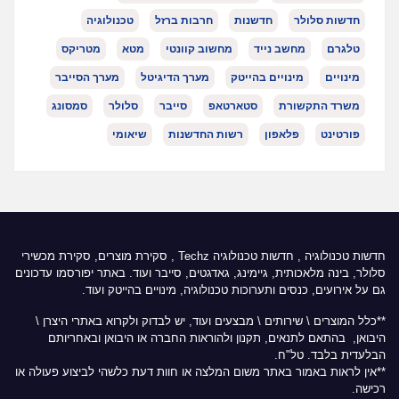
חדשות סלולר
חדשנות
חרבות ברזל
טכנולוגיה
טלגרם
מחשב נייד
מחשוב קוונטי
מטא
מטריקס
מינויים
מינויים בהייטק
מערך הדיגיטל
מערך הסייבר
משרד התקשורת
סטארטאפ
סייבר
סלולר
סמסונג
פורטינט
פלאפון
רשות החדשנות
שיאומי
חדשות טכנולוגיה
,
חדשות טכנולוגיה Techz
, סקירת מוצרים, סקירת מכשירי
סלולר, בינה מלאכותית, גיימינג, גאדגטים, סייבר ועוד. באתר יפורסמו עדכונים
גם על אירועים, כנסים ותערוכות טכנולוגיה, מינויים בהייטק ועוד.
**כלל המוצרים \ שירותים \ מבצעים ועוד, יש לבדוק ולקרוא באתרי היצרן \
היבואן, בהתאם לתנאים, תקנון ולהוראות החברה או היבואן ובאחריותם
הבלעדית בלבד. טל"ח.
**אין לראות באמור באתר משום המלצה או חוות דעת כלשהי לביצוע פעולה או
רכישה.