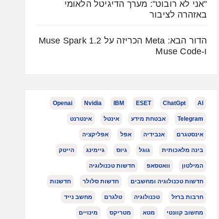
"אני לא רובוט": מערך הדיגיטל הלאומי
באזהרה לציבור
הדור הבא: Meta הכריזה על Muse Spark 1.2
ו-Muse Code
Openai
Nvidia
IBM
ESET
ChatGpt
AI
Telegram
אבטחת מידע
אינטל
אינטרנט
אינסטגרם
אנבידיה
אפל
אפליקציה
בינה מלאכותית
גוגל
גיוס
גיימינג
הייטק
המילטון
וואטסאפ
חדשות טכנולוגיה
חדשות טכנולוגיה ומחשבים
חדשות סלולר
חדשנות
חרבות ברזל
טכנולוגיה
טלגרם
מחשב נייד
מחשוב קוונטי
מטא
מטריקס
מינויים