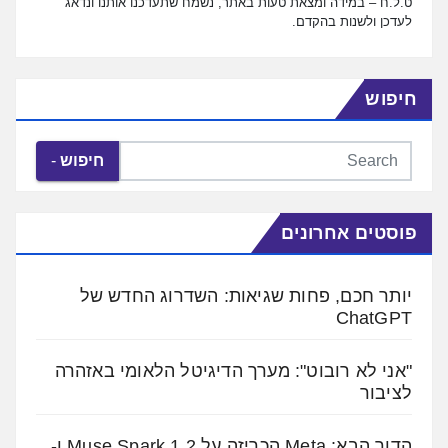
ט.ל.ח – במידה ומצאת טעות באתר, נשמח שתעדכנו אותנו ונדאג
לעדכן ולשנות בהקדם.
חיפוש
חיפוש
פוסטים אחרונים
יותר חכם, פחות שגיאות: השדרוג החדש של
ChatGPT
"אני לא רובוט": מערך הדיגיטל הלאומי באזהרה
לציבור
הדור הבא: Meta הכריזה על Muse Spark 1.2 ו-