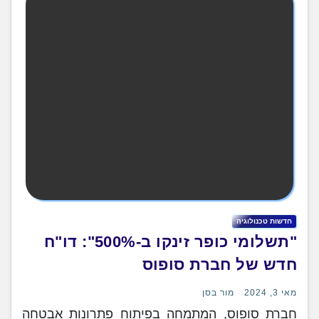
חדשות טכנולוגיה
"תשלומי כופר זינקו ב-500%": דו"ח
חדש של חברת סופוס
מאי 3, 2024
מור בסן
חברת סופוס, המתמחה בפיתוח פתרונות אבטחה