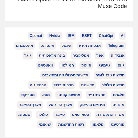
Muse Code
Openai
Nvidia
IBM
ESET
ChatGpt
AI
Telegram
אבטחת מידע
אינטל
אינטרנט
אינסטגרם
אנבידיה
אפל
אפליקציה
בינה מלאכותית
גוגל
גיוס
גיימינג
הייטק
המילטון
וואטסאפ
חדשות טכנולוגיה
חדשות טכנולוגיה ומחשבים
חדשות סלולר
חדשנות
חרבות ברזל
טכנולוגיה
טלגרם
מחשב נייד
מחשוב קוונטי
מטא
מטריקס
מינויים
מינויים בהייטק
מערך הדיגיטל
מערך הסייבר
משרד התקשורת
סטארטאפ
סייבר
סלולר
סמסונג
פורטינט
פלאפון
רשות החדשנות
שיאומי