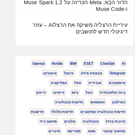
הדור הבא: Meta הכריזה על Muse Spark 1.2
ו-Muse Code
עיריית הרצליה משיקה את הרצלAI – עוזר
דיגיטלי חדש לתושבים
Openai
Nvidia
IBM
ESET
ChatGpt
AI
Telegram
אבטחת מידע
אינטל
אינטרנט
אינסטגרם
אנבידיה
אפל
אפליקציה
בינה מלאכותית
גוגל
גיוס
גיימינג
הייטק
המילטון
וואטסאפ
חדשות טכנולוגיה
חדשות טכנולוגיה ומחשבים
חדשות סלולר
חדשנות
חרבות ברזל
טכנולוגיה
טלגרם
מחשב נייד
מחשוב קוונטי
מטא
מטריקס
מינויים