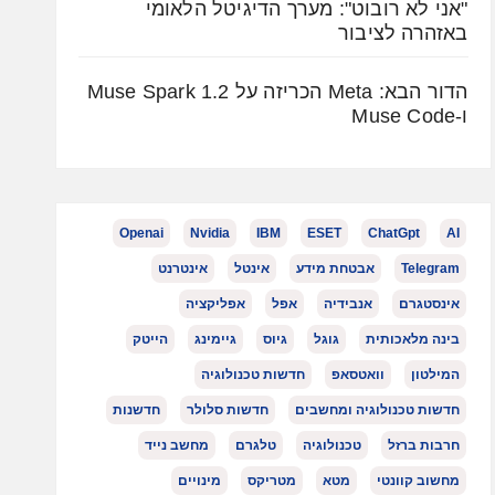
"אני לא רובוט": מערך הדיגיטל הלאומי
באזהרה לציבור
הדור הבא: Meta הכריזה על Muse Spark 1.2
ו-Muse Code
Openai
Nvidia
IBM
ESET
ChatGpt
AI
Telegram
אבטחת מידע
אינטל
אינטרנט
אינסטגרם
אנבידיה
אפל
אפליקציה
בינה מלאכותית
גוגל
גיוס
גיימינג
הייטק
המילטון
וואטסאפ
חדשות טכנולוגיה
חדשות טכנולוגיה ומחשבים
חדשות סלולר
חדשנות
חרבות ברזל
טכנולוגיה
טלגרם
מחשב נייד
מחשוב קוונטי
מטא
מטריקס
מינויים