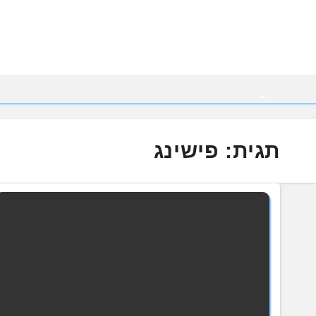
Ski
t
conten
תגית:
פישינג