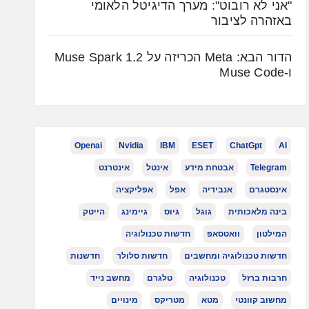
"אני לא רובוט": מערך הדיגיטל הלאומי
באזהרה לציבור
הדור הבא: Meta הכריזה על Muse Spark 1.2
ו-Muse Code
Openai
Nvidia
IBM
ESET
ChatGpt
AI
Telegram
אבטחת מידע
אינטל
אינטרנט
אינסטגרם
אנבידיה
אפל
אפליקציה
בינה מלאכותית
גוגל
גיוס
גיימינג
הייטק
המילטון
וואטסאפ
חדשות טכנולוגיה
חדשות טכנולוגיה ומחשבים
חדשות סלולר
חדשנות
חרבות ברזל
טכנולוגיה
טלגרם
מחשב נייד
מחשוב קוונטי
מטא
מטריקס
מינויים