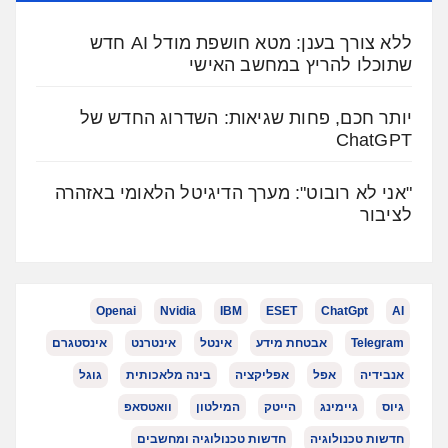
ללא צורך בענן: מטא חושפת מודל AI חדש
שתוכלו להריץ במחשב האישי
יותר חכם, פחות שגיאות: השדרוג החדש של
ChatGPT
"אני לא רובוט": מערך הדיגיטל הלאומי באזהרה
לציבור
Openai
Nvidia
IBM
ESET
ChatGpt
AI
Telegram
אבטחת מידע
אינטל
אינטרנט
אינסטגרם
אנבידיה
אפל
אפליקציה
בינה מלאכותית
גוגל
גיוס
גיימינג
הייטק
המילטון
וואטסאפ
חדשות טכנולוגיה
חדשות טכנולוגיה ומחשבים