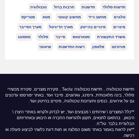
חדשות סלולר
חדשנות
חרבות ברזל
טכנולוגיה
טלגרם
מחשב נייד
מחשוב קוונטי
מטא
מטריקס
מינויים
מינויים בהייטק
מערך הדיגיטל
מערך הסייבר
משרד התקשורת
סטארטאפ
סייבר
סלולר
סמסונג
פורטינט
פלאפון
רשות החדשנות
שיאומי
חדשות טכנולוגיה
,
חדשות טכנולוגיה Techz
, סקירת מוצרים, סקירת מכשירי
סלולר, בינה מלאכותית, גיימינג, גאדגטים, סייבר ועוד. באתר יפורסמו עדכונים
גם על אירועים, כנסים ותערוכות טכנולוגיה, מינויים בהייטק ועוד.
**כלל המוצרים \ שירותים \ מבצעים ועוד, יש לבדוק ולקרוא באתרי היצרן \
היבואן, בהתאם לתנאים, תקנון ולהוראות החברה או היבואן ובאחריותם
הבלעדית בלבד. טל"ח.
**אין לראות באמור באתר משום המלצה או חוות דעת כלשהי לביצוע פעולה או
רכישה.