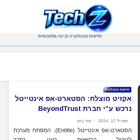
חדשות טכנולוגיה ובינה מלאכותית
חדשות טכנולוגיה
אקזיט מוצלח: הסטארט-אפ אינטייטל
נרכש ע"י חברת BeyondTrust
אפריל 17, 2024
מור בסן
הסטארט-אפ אינטייטל (Entitle), המפתח מערכת
לניהול הרשאות בענן, נמכר