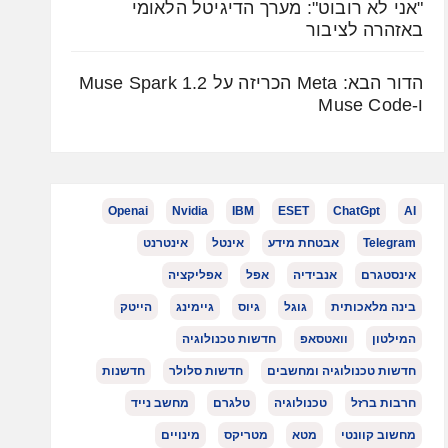
"אני לא רובוט": מערך הדיגיטל הלאומי
באזהרה לציבור
הדור הבא: Meta הכריזה על Muse Spark 1.2
ו-Muse Code
Openai
Nvidia
IBM
ESET
ChatGpt
AI
Telegram
אבטחת מידע
אינטל
אינטרנט
אינסטגרם
אנבידיה
אפל
אפליקציה
בינה מלאכותית
גוגל
גיוס
גיימינג
הייטק
המילטון
וואטסאפ
חדשות טכנולוגיה
חדשות טכנולוגיה ומחשבים
חדשות סלולר
חדשנות
חרבות ברזל
טכנולוגיה
טלגרם
מחשב נייד
מחשוב קוונטי
מטא
מטריקס
מינויים