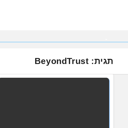
Ski
t
conten
תגית:
BeyondTrust