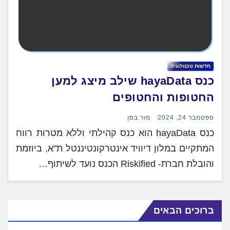
חדשות טכנולוגיה
כנס hayaData שילב מיצג למען
החטופות והחטופים
ספטמבר 24, 2024
מור בסן
כנס hayaData הוא כנס קהילתי וללא מטרות רווח
המתקיים במלון דיוויד אינטרקונטיננטל ת"א, ביוזמת
והובלת חברת- Riskified הכנס נועד לשיתוף…
ברוכים הבאים