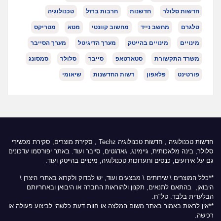
חדשות סלולר
חדשנות
חרבות ברזל
טכנולוגיה
טלגרם
מחשב נייד
מחשוב קוונטי
מטא
מטריקס
מינויים
מינויים בהייטק
מערך הדיגיטל
מערך הסייבר
משרד התקשורת
סטארטאפ
סייבר
סלולר
סמסונג
פורטינט
פלאפון
רשות החדשנות
שיאומי
חדשות טכנולוגיה
,
חדשות טכנולוגיה Techz
, סקירת מוצרים, סקירת מכשירי
סלולר, בינה מלאכותית, גיימינג, גאדגטים, סייבר ועוד. באתר יפורסמו עדכונים
גם על אירועים, כנסים ותערוכות טכנולוגיה, מינויים בהייטק ועוד.
**כלל המוצרים \ שירותים \ מבצעים ועוד, יש לבדוק ולקרוא באתרי היצרן \
היבואן, בהתאם לתנאים, תקנון ולהוראות החברה או היבואן ובאחריותם
הבלעדית בלבד. טל"ח.
**אין לראות באמור באתר משום המלצה או חוות דעת כלשהי לביצוע פעולה או
רכישה.