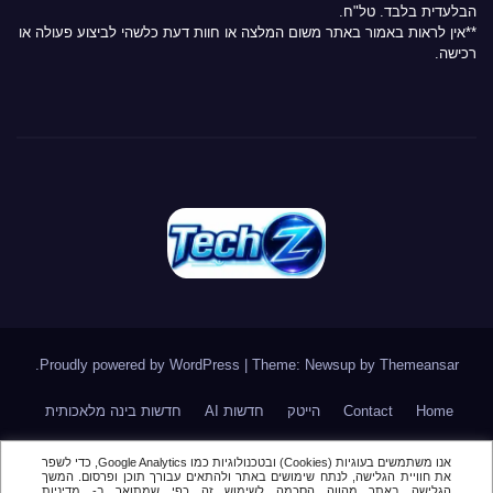
הבלעדית בלבד. טל"ח.
**אין לראות באמור באתר משום המלצה או חוות דעת כלשהי לביצוע פעולה או
רכישה.
.
Proudly powered by WordPress
|
Theme: Newsup by
Themeansar
Home
Contact
הייטק
חדשות AI
חדשות בינה מלאכותית
חדשות סייבר
חדשות סלולר
טלגרם
מאמר דעה \ טור אורח
אנו משתמשים בעוגיות (Cookies) ובטכנולוגיות כמו Google Analytics, כדי לשפר
את חוויית הגלישה, לנתח שימושים באתר ולהתאים עבורך תוכן ופרסום. המשך
מור
מינויים בהייטק
סקירות
הגלישה באתר מהווה הסכמה לשימוש זה כפי שמתואר ב- מדיניות