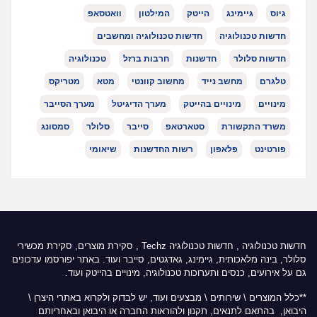
גיוס
גיימינג
הייטק
המילטון
וואטסאפ
חדשות טכנולוגיה
חדשות טכנולוגיה ומחשבים
חדשות סלולר
חדשנות
חרבות ברזל
טכנולוגיה
טלגרם
מחשב נייד
מחשוב קוונטי
מטא
מטריקס
מינויים
מינויים בהייטק
מערך הדיגיטל
מערך הסייבר
משרד התקשורת
סטארטאפ
סייבר
סלולר
סמסונג
פורטינט
פלאפון
רשות החדשנות
שיאומי
חדשות טכנולוגיה
,
חדשות טכנולוגיה Techz
, סקירת מוצרים, סקירת מכשירי
סלולר, בינה מלאכותית, גיימינג, גאדגטים, סייבר ועוד. באתר יפורסמו עדכונים
גם על אירועים, כנסים ותערוכות טכנולוגיה, מינויים בהייטק ועוד.
**כלל המוצרים \ שירותים \ מבצעים ועוד, יש לבדוק ולקרוא באתרי היצרן \
היבואן, בהתאם לתנאים, תקנון ולהוראות החברה או היבואן ובאחריותם