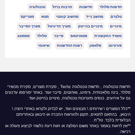
חדשות סלולר
חדשנות
חרבות ברזל
טכנולוגיה
טלגרם
מחשב נייד
מחשוב קוונטי
מטא
מטריקס
מינויים
מינויים בהייטק
מערך הדיגיטל
מערך הסייבר
משרד התקשורת
סטארטאפ
סייבר
סלולר
סמסונג
פורטינט
פלאפון
רשות החדשנות
שיאומי
חדשות טכנולוגיה
,
חדשות טכנולוגיה Techz
, סקירת מוצרים, סקירת מכשירי
סלולר, בינה מלאכותית, גיימינג, גאדגטים, סייבר ועוד. באתר יפורסמו עדכונים
גם על אירועים, כנסים ותערוכות טכנולוגיה, מינויים בהייטק ועוד.
**כלל המוצרים \ שירותים \ מבצעים ועוד, יש לבדוק ולקרוא באתרי היצרן \
היבואן, בהתאם לתנאים, תקנון ולהוראות החברה או היבואן ובאחריותם
הבלעדית בלבד. טל"ח.
**אין לראות באמור באתר משום המלצה או חוות דעת כלשהי לביצוע פעולה או
רכישה.