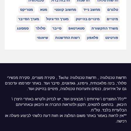
חדשות סלולר
חדשנות
חרבות ברזל
טכנולוגיה
טלגרם
מחשב נייד
מחשוב קוונטי
מטא
מטריקס
מינויים
מינויים בהייטק
מערך הדיגיטל
מערך הסייבר
משרד התקשורת
סטארטאפ
סייבר
סלולר
סמסונג
פורטינט
פלאפון
רשות החדשנות
שיאומי
חדשות טכנולוגיה
,
חדשות טכנולוגיה Techz
, סקירת מוצרים, סקירת מכשירי
סלולר, בינה מלאכותית, גיימינג, גאדגטים, סייבר ועוד. באתר יפורסמו עדכונים
גם על אירועים, כנסים ותערוכות טכנולוגיה, מינויים בהייטק ועוד.
**כלל המוצרים \ שירותים \ מבצעים ועוד, יש לבדוק ולקרוא באתרי היצרן \
היבואן, בהתאם לתנאים, תקנון ולהוראות החברה או היבואן ובאחריותם
הבלעדית בלבד. טל"ח.
**אין לראות באמור באתר משום המלצה או חוות דעת כלשהי לביצוע פעולה או
רכישה.