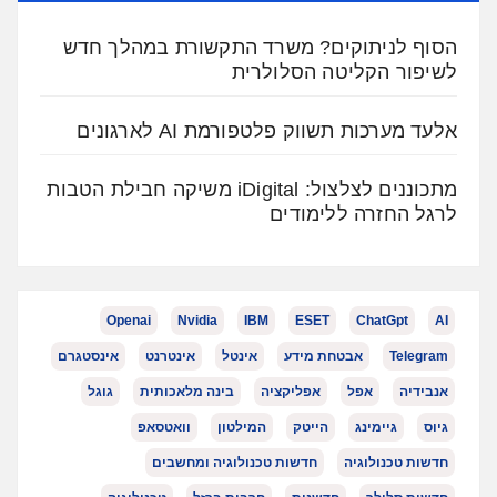
הסוף לניתוקים? משרד התקשורת במהלך חדש
לשיפור הקליטה הסלולרית
אלעד מערכות תשווק פלטפורמת AI לארגונים
מתכוננים לצלצול: iDigital משיקה חבילת הטבות
לרגל החזרה ללימודים
Openai
Nvidia
IBM
ESET
ChatGpt
AI
Telegram
אבטחת מידע
אינטל
אינטרנט
אינסטגרם
אנבידיה
אפל
אפליקציה
בינה מלאכותית
גוגל
גיוס
גיימינג
הייטק
המילטון
וואטסאפ
חדשות טכנולוגיה
חדשות טכנולוגיה ומחשבים