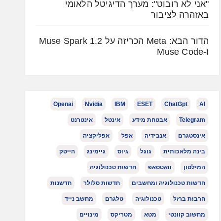
"אני לא רובוט": מערך הדיגיטל הלאומי
באזהרה לציבור
הדור הבא: Meta הכריזה על Muse Spark 1.2
ו-Muse Code
Openai
Nvidia
IBM
ESET
ChatGpt
AI
Telegram
אבטחת מידע
אינטל
אינטרנט
אינסטגרם
אנבידיה
אפל
אפליקציה
בינה מלאכותית
גוגל
גיוס
גיימינג
הייטק
המילטון
וואטסאפ
חדשות טכנולוגיה
חדשות טכנולוגיה ומחשבים
חדשות סלולר
חדשנות
חרבות ברזל
טכנולוגיה
טלגרם
מחשב נייד
מחשוב קוונטי
מטא
מטריקס
מינויים