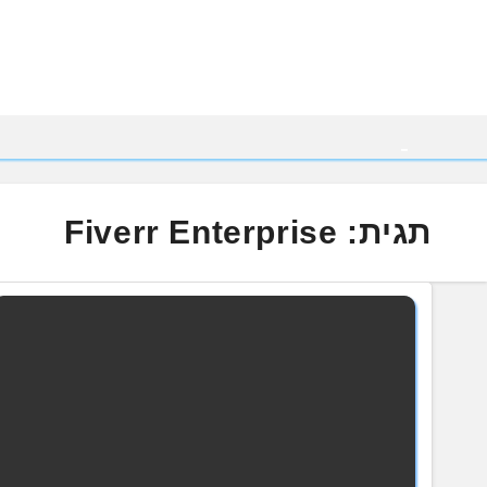
Ski
t
conten
תגית:
Fiverr Enterprise