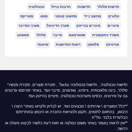
חדשות סלולר
חדשנות
חרבות ברזל
טכנולוגיה
טלגרם
מחשב נייד
מחשוב קוונטי
מטא
מטריקס
מינויים
מינויים בהייטק
מערך הדיגיטל
מערך הסייבר
משרד התקשורת
סטארטאפ
סייבר
סלולר
סמסונג
פורטינט
פלאפון
רשות החדשנות
שיאומי
חדשות טכנולוגיה
,
חדשות טכנולוגיה Techz
, סקירת מוצרים, סקירת מכשירי
סלולר, בינה מלאכותית, גיימינג, גאדגטים, סייבר ועוד. באתר יפורסמו עדכונים
גם על אירועים, כנסים ותערוכות טכנולוגיה, מינויים בהייטק ועוד.
**כלל המוצרים \ שירותים \ מבצעים ועוד, יש לבדוק ולקרוא באתרי היצרן \
היבואן, בהתאם לתנאים, תקנון ולהוראות החברה או היבואן ובאחריותם
הבלעדית בלבד. טל"ח.
**אין לראות באמור באתר משום המלצה או חוות דעת כלשהי לביצוע פעולה או
רכישה.