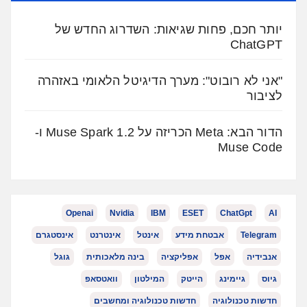
יותר חכם, פחות שגיאות: השדרוג החדש של
ChatGPT
"אני לא רובוט": מערך הדיגיטל הלאומי באזהרה
לציבור
הדור הבא: Meta הכריזה על Muse Spark 1.2 ו-
Muse Code
Openai
Nvidia
IBM
ESET
ChatGpt
AI
Telegram
אבטחת מידע
אינטל
אינטרנט
אינסטגרם
אנבידיה
אפל
אפליקציה
בינה מלאכותית
גוגל
גיוס
גיימינג
הייטק
המילטון
וואטסאפ
חדשות טכנולוגיה
חדשות טכנולוגיה ומחשבים