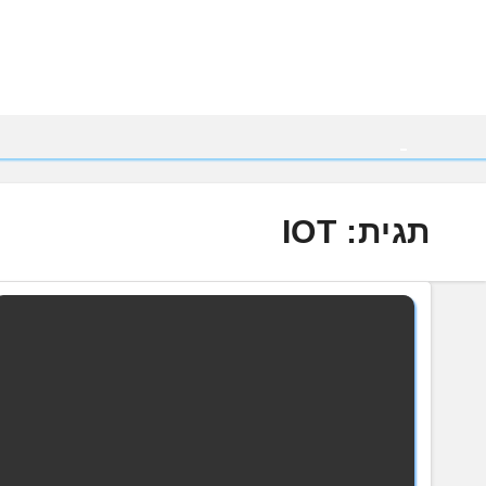
Ski
t
conten
תגית:
IOT