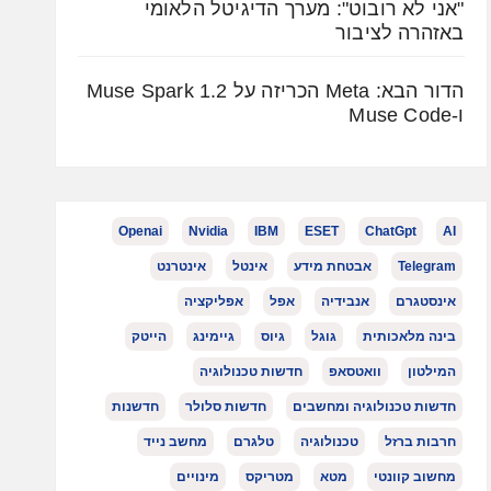
"אני לא רובוט": מערך הדיגיטל הלאומי
באזהרה לציבור
הדור הבא: Meta הכריזה על Muse Spark 1.2
ו-Muse Code
Openai
Nvidia
IBM
ESET
ChatGpt
AI
Telegram
אבטחת מידע
אינטל
אינטרנט
אינסטגרם
אנבידיה
אפל
אפליקציה
בינה מלאכותית
גוגל
גיוס
גיימינג
הייטק
המילטון
וואטסאפ
חדשות טכנולוגיה
חדשות טכנולוגיה ומחשבים
חדשות סלולר
חדשנות
חרבות ברזל
טכנולוגיה
טלגרם
מחשב נייד
מחשוב קוונטי
מטא
מטריקס
מינויים