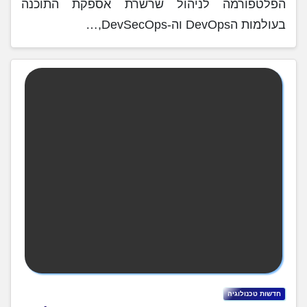
הפלטפורמה לניהול שרשרת אספקת התוכנה
בעולמות הDevOps וה-DevSecOps,…
חדשות טכנולוגיה