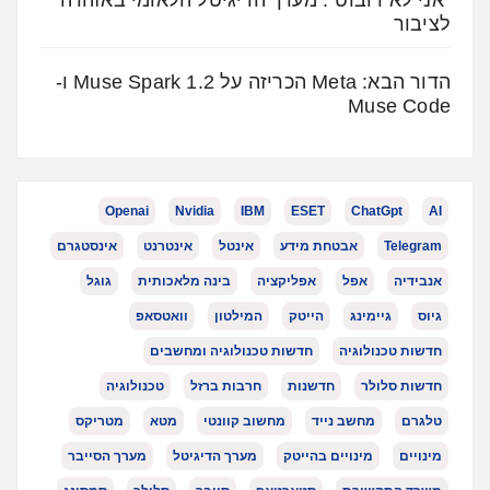
לציבור
הדור הבא: Meta הכריזה על Muse Spark 1.2 ו-
Muse Code
Openai
Nvidia
IBM
ESET
ChatGpt
AI
Telegram
אבטחת מידע
אינטל
אינטרנט
אינסטגרם
אנבידיה
אפל
אפליקציה
בינה מלאכותית
גוגל
גיוס
גיימינג
הייטק
המילטון
וואטסאפ
חדשות טכנולוגיה
חדשות טכנולוגיה ומחשבים
חדשות סלולר
חדשנות
חרבות ברזל
טכנולוגיה
טלגרם
מחשב נייד
מחשוב קוונטי
מטא
מטריקס
מינויים
מינויים בהייטק
מערך הדיגיטל
מערך הסייבר