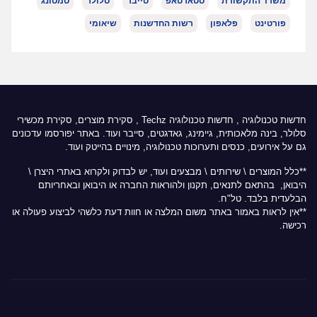
משרד התקשורת
סטארטאפ
סייבר
סלולר
סמסונג
פורטינט
פלאפון
רשות החדשנות
שיאומי
חדשות טכנולוגיה
,
חדשות טכנולוגיה Techz
, סקירת מוצרים, סקירת מכשירי
סלולר, בינה מלאכותית, גיימינג, גאדגטים, סייבר ועוד. באתר יפורסמו עדכונים
גם על אירועים, כנסים ותערוכות טכנולוגיה, מינויים בהייטק ועוד.
**כלל המוצרים \ שירותים \ מבצעים ועוד, יש לבדוק ולקרוא באתרי היצרן \
היבואן, בהתאם לתנאים, תקנון ולהוראות החברה או היבואן ובאחריותם
הבלעדית בלבד. טל"ח.
**אין לראות באמור באתר משום המלצה או חוות דעת כלשהי לביצוע פעולה או
רכישה.