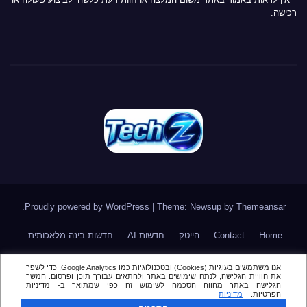
רכישה.
.
Proudly powered by WordPress
|
Theme: Newsup by
Themeansar
Home
Contact
הייטק
חדשות AI
חדשות בינה מלאכותית
חדשות סייבר
חדשות סלולר
טלגרם
מאמר דעה \ טור אורח
אנו משתמשים בעוגיות (Cookies) ובטכנולוגיות כמו Google Analytics, כדי לשפר
את חוויית הגלישה, לנתח שימושים באתר ולהתאים עבורך תוכן ופרסום. המשך
מור
מינויים בהייטק
סקירות
הגלישה באתר מהווה הסכמה לשימוש זה כפי שמתואר ב- מדיניות
הפרטיות.
מדיניות