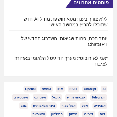
פוסטים אחרונים
ללא צורך בענן: מטא חושפת מודל AI חדש
שתוכלו להריץ במחשב האישי
יותר חכם, פחות שגיאות: השדרוג החדש של
ChatGPT
"אני לא רובוט": מערך הדיגיטל הלאומי באזהרה
לציבור
Openai
Nvidia
IBM
ESET
ChatGpt
AI
Telegram
אבטחת מידע
אינטל
אינטרנט
אינסטגרם
אנבידיה
אפל
אפליקציה
בינה מלאכותית
גוגל
גיוס
גיימינג
הייטק
המילטון
וואטסאפ