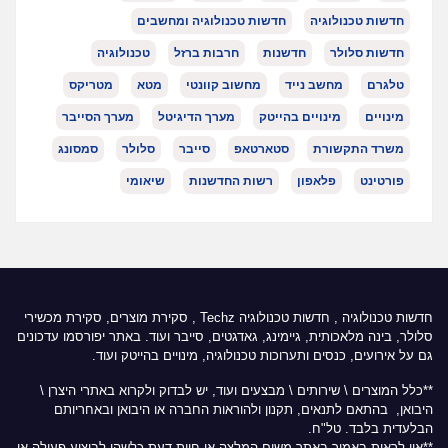
חדשות טכנולוגיה
חדשות טכנולוגיה ומחשבים
חדשות סלולר
חדשנות
חרבות ברזל
טכנולוגיה
טלגרם
מחשב נייד
מחשוב קוונטי
מטא
מטריקס
מינויים
מינויים בהייטק
מערך הדיגיטל
מערך הסייבר
משרד התקשורת
סטארטאפ
סייבר
סלולר
סמסונג
פורטינט
פלאפון
רשות החדשנות
שיאומי
חדשות טכנולוגיה
,
חדשות טכנולוגיה Techz
, סקירת מוצרים, סקירת מכשירי
סלולר, בינה מלאכותית, גיימינג, גאדגטים, סייבר ועוד. באתר יפורסמו עדכונים
גם על אירועים, כנסים ותערוכות טכנולוגיה, מינויים בהייטק ועוד.
**כלל המוצרים \ שירותים \ מבצעים ועוד, יש לבדוק ולקרוא באתרי היצרן \
היבואן, בהתאם לתנאים, תקנון ולהוראות החברה או היבואן ובאחריותם
הבלעדית בלבד. טל"ח.
**אין לראות באמור באתר משום המלצה או חוות דעת כלשהי לביצוע פעולה או