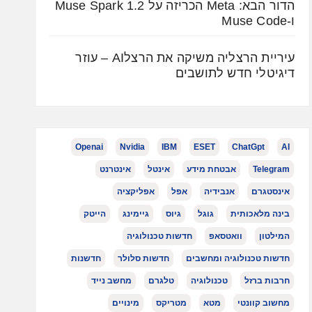
הדור הבא: Meta הכריזה על Muse Spark 1.2
ו-Muse Code
עיריית הרצליה משיקה את הרצלAI – עוזר
דיגיטלי חדש לתושבים
Openai
Nvidia
IBM
ESET
ChatGpt
AI
Telegram
אבטחת מידע
אינטל
אינטרנט
אינסטגרם
אנבידיה
אפל
אפליקציה
בינה מלאכותית
גוגל
גיוס
גיימינג
הייטק
המילטון
וואטסאפ
חדשות טכנולוגיה
חדשות טכנולוגיה ומחשבים
חדשות סלולר
חדשנות
חרבות ברזל
טכנולוגיה
טלגרם
מחשב נייד
מחשוב קוונטי
מטא
מטריקס
מינויים