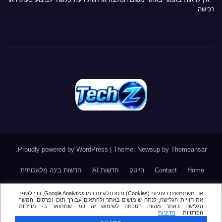
רכישה.
.
Proudly powered by WordPress
|
Theme: Newsup by
Themeansar
Home
Contact
הייטק
חדשות AI
חדשות בינה מלאכותית
חדשות סייבר
חדשות סלולר
טלגרם
מאמר דעה \ טור אורח
אנו משתמשים בעוגיות (Cookies) ובטכנולוגיות כמו Google Analytics, כדי לשפר
את חוויית הגלישה, לנתח שימושים באתר ולהתאים עבורך תוכן ופרסום. המשך
מור
מינויים בהייטק
סקירות
הגלישה באתר מהווה הסכמה לשימוש זה כפי שמתואר ב- מדיניות
הפרטיות.
מדיניות