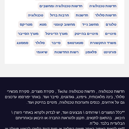
חדשות טכנולוגיה
חדשות טכנולוגיה ומחשבים
חדשות סלולר
חדשנות
חרבות ברזל
טכנולוגיה
טלגרם
מחשב נייד
מחשוב קוונטי
מטא
מטריקס
מינויים
מינויים בהייטק
מערך הדיגיטל
מערך הסייבר
משרד התקשורת
סטארטאפ
סייבר
סלולר
סמסונג
פורטינט
פלאפון
רשות החדשנות
שיאומי
חדשות טכנולוגיה
,
חדשות טכנולוגיה Techz
, סקירת מוצרים, סקירת מכשירי
סלולר, בינה מלאכותית, גיימינג, גאדגטים, סייבר ועוד. באתר יפורסמו עדכונים
גם על אירועים, כנסים ותערוכות טכנולוגיה, מינויים בהייטק ועוד.
**כלל המוצרים \ שירותים \ מבצעים ועוד, יש לבדוק ולקרוא באתרי היצרן \
היבואן, בהתאם לתנאים, תקנון ולהוראות החברה או היבואן ובאחריותם
הבלעדית בלבד. טל"ח.
**אין לראות באמור באתר משום המלצה או חוות דעת כלשהי לביצוע פעולה או