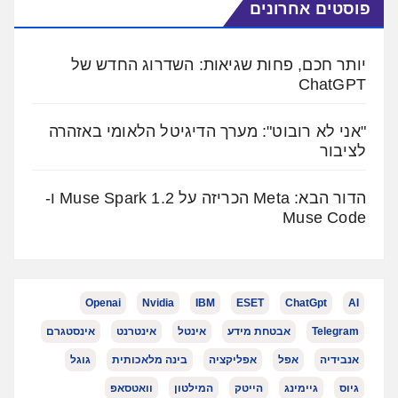
פוסטים אחרונים
יותר חכם, פחות שגיאות: השדרוג החדש של
ChatGPT
"אני לא רובוט": מערך הדיגיטל הלאומי באזהרה
לציבור
הדור הבא: Meta הכריזה על Muse Spark 1.2 ו-
Muse Code
Openai
Nvidia
IBM
ESET
ChatGpt
AI
Telegram
אבטחת מידע
אינטל
אינטרנט
אינסטגרם
אנבידיה
אפל
אפליקציה
בינה מלאכותית
גוגל
גיוס
גיימינג
הייטק
המילטון
וואטסאפ