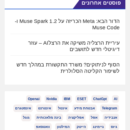
פוסטים אחרונים
הדור הבא: Meta הכריזה על Muse Spark 1.2 ו-
Muse Code
עיריית הרצליה משיקה את הרצלAI – עוזר
דיגיטלי חדש לתושבים
הסוף לניתוקים? משרד התקשורת במהלך חדש
לשיפור הקליטה הסלולרית
Openai
Nvidia
IBM
ESET
ChatGpt
AI
Telegram
אבטחת מידע
אינטל
אינטרנט
אינסטגרם
אנבידיה
אפל
אפליקציה
בינה מלאכותית
גוגל
גיוס
גיימינג
הייטק
המילטון
וואטסאפ