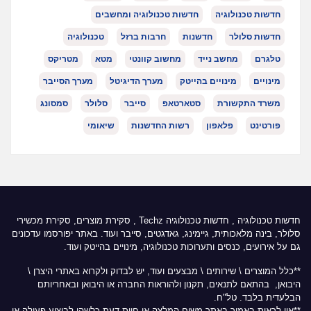
חדשות טכנולוגיה
חדשות טכנולוגיה ומחשבים
חדשות סלולר
חדשנות
חרבות ברזל
טכנולוגיה
טלגרם
מחשב נייד
מחשוב קוונטי
מטא
מטריקס
מינויים
מינויים בהייטק
מערך הדיגיטל
מערך הסייבר
משרד התקשורת
סטארטאפ
סייבר
סלולר
סמסונג
פורטינט
פלאפון
רשות החדשנות
שיאומי
חדשות טכנולוגיה
,
חדשות טכנולוגיה Techz
, סקירת מוצרים, סקירת מכשירי
סלולר, בינה מלאכותית, גיימינג, גאדגטים, סייבר ועוד. באתר יפורסמו עדכונים
גם על אירועים, כנסים ותערוכות טכנולוגיה, מינויים בהייטק ועוד.
**כלל המוצרים \ שירותים \ מבצעים ועוד, יש לבדוק ולקרוא באתרי היצרן \
היבואן, בהתאם לתנאים, תקנון ולהוראות החברה או היבואן ובאחריותם
הבלעדית בלבד. טל"ח.
**אין לראות באמור באתר משום המלצה או חוות דעת כלשהי לביצוע פעולה או