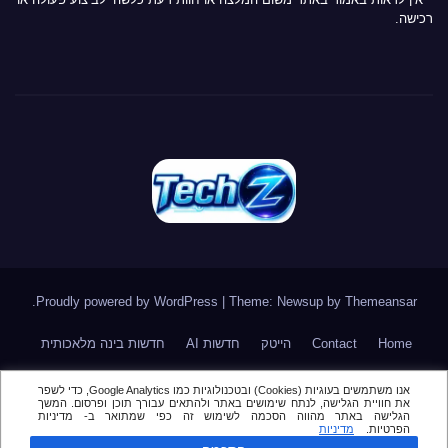
רכישה.
.
Proudly powered by WordPress
|
Theme: Newsup by
Themeansar
Home
Contact
הייטק
חדשות AI
חדשות בינה מלאכותית
חדשות סייבר
חדשות סלולר
טלגרם
מאמר דעה \ טור אורח
אנו משתמשים בעוגיות (Cookies) ובטכנולוגיות כמו Google Analytics, כדי לשפר
את חוויית הגלישה, לנתח שימושים באתר ולהתאים עבורך תוכן ופרסום. המשך
מור
מינויים בהייטק
סקירות
הגלישה באתר מהווה הסכמה לשימוש זה כפי שמתואר ב- מדיניות
הפרטיות.
מדיניות